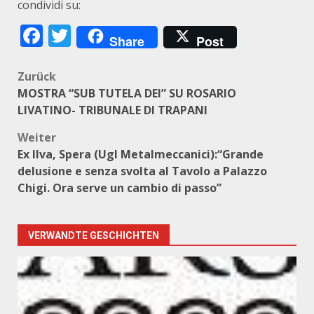
condividi su:
Facebook
Twitter
Share
Post
Beitragsnavigation
Zurück
MOSTRA “SUB TUTELA DEI” SU ROSARIO
LIVATINO- TRIBUNALE DI TRAPANI
Weiter
Ex Ilva, Spera (Ugl Metalmeccanici):“Grande
delusione e senza svolta al Tavolo a Palazzo
Chigi. Ora serve un cambio di passo”
VERWANDTE GESCHICHTEN