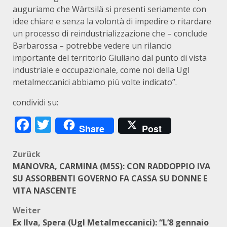
auguriamo che Wärtsilä si presenti seriamente con
idee chiare e senza la volontà di impedire o ritardare
un processo di reindustrializzazione che – conclude
Barbarossa – potrebbe vedere un rilancio
importante del territorio Giuliano dal punto di vista
industriale e occupazionale, come noi della Ugl
metalmeccanici abbiamo più volte indicato”.
condividi su:
Facebook
Twitter
Share
Post
Beitragsnavigation
Zurück
MANOVRA, CARMINA (M5S): CON RADDOPPIO IVA
SU ASSORBENTI GOVERNO FA CASSA SU DONNE E
VITA NASCENTE
Weiter
Ex Ilva, Spera (Ugl Metalmeccanici): “L’8 gennaio