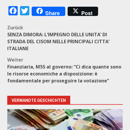
Facebook
Twitter
Share
Post
Beitragsnavigation
Zurück
SENZA DIMORA: L’IMPEGNO DELLE UNITA’ DI
STRADA DEL CISOM NELLE PRINCIPALI CITTA’
ITALIANE
Weiter
Finanziaria, M5S al governo: “Ci dica quante sono
le risorse economiche a disposizione: è
fondamentale per proseguire la votazione”
VERWANDTE GESCHICHTEN