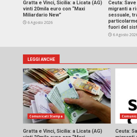
Gratta e Vinci, Sicilia: a Licata (AG)
Ceuta: Save
vinti 20mila euro con “Maxi
migranti a r
Miliardario New”
sessuale, tr
particolarme
6 Agosto 2026
fuori del si
6 Agosto 202
LEGGI ANCHE
Comunicati Stampa
Comunic
Gratta e Vinci, Sicilia: a Licata (AG)
Ceuta: Sa