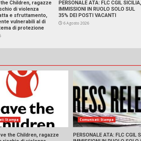
 the Children, ragazze
PERSONALE ATA: FLC CGIL SICILIA
ischio di violenza
IMMISSIONI IN RUOLO SOLO SUL
atta e sfruttamento,
35% DEI POSTI VACANTI
nte vulnerabili al di
6 Agosto 2026
stema di protezione
6
ati Stampa
Comunicati Stampa
ve the Children, ragazze
PERSONALE ATA: FLC CGIL SI