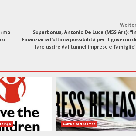
Weite
lermo
Superbonus, Antonio De Luca (M5S Ars): “I
uro
Finanziaria l’ultima possibilità per il governo d
fare uscire dal tunnel imprese e famiglie
Stampa
Comunicati Stampa