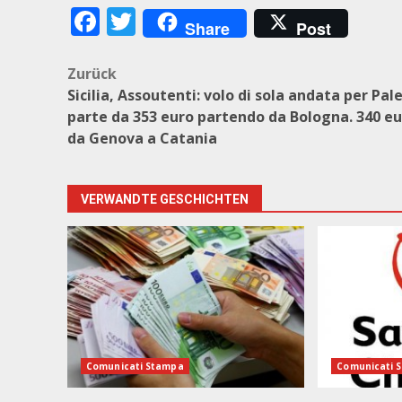
Facebook
Twitter
Share
Post
Beitragsnavigation
Zurück
Sicilia, Assoutenti: volo di sola andata per Pa
parte da 353 euro partendo da Bologna. 340 e
da Genova a Catania
VERWANDTE GESCHICHTEN
Comunicati Stampa
Comunicati 