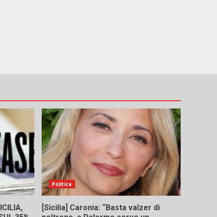
,
Politica
CILIA,
[Sicilia] Caronia: “Basta valzer di