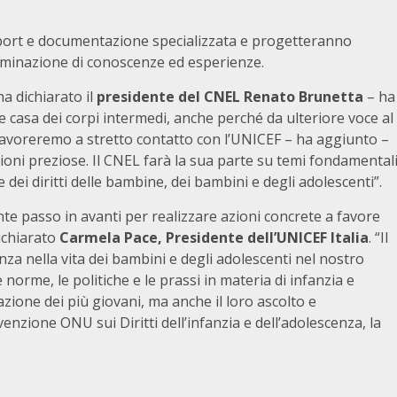
rt e documentazione specializzata e progetteranno
seminazione di conoscenze ed esperienze.
ha dichiarato il
presidente del CNEL Renato Brunetta
– ha
 casa dei corpi intermedi, anche perché da ulteriore voce al
Lavoreremo a stretto contatto con l’UNICEF – ha aggiunto –
ioni preziose. Il CNEL farà la sua parte su temi fondamental
ne dei diritti delle bambine, dei bambini e degli adolescenti”.
te passo in avanti per realizzare azioni concrete a favore
dichiarato
Carmela Pace, Presidente dell’UNICEF Italia
. “Il
nza nella vita dei bambini e degli adolescenti nel nostro
norme, le politiche e le prassi in materia di infanzia e
one dei più giovani, ma anche il loro ascolto e
nzione ONU sui Diritti dell’infanzia e dell’adolescenza, la