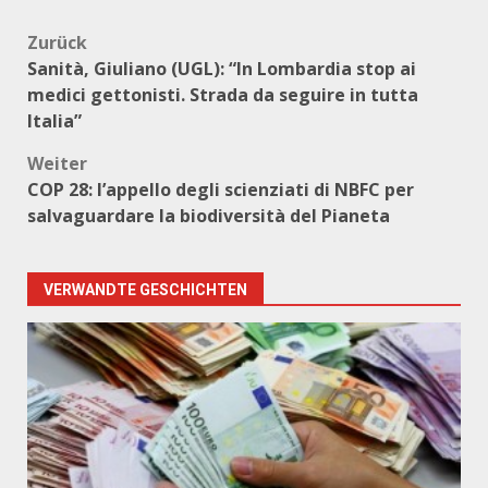
Beitragsnavigation
Zurück
Sanità, Giuliano (UGL): “In Lombardia stop ai
medici gettonisti. Strada da seguire in tutta
Italia”
Weiter
COP 28: l’appello degli scienziati di NBFC per
salvaguardare la biodiversità del Pianeta
VERWANDTE GESCHICHTEN