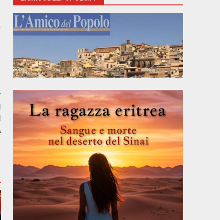
.
r
I
N
A