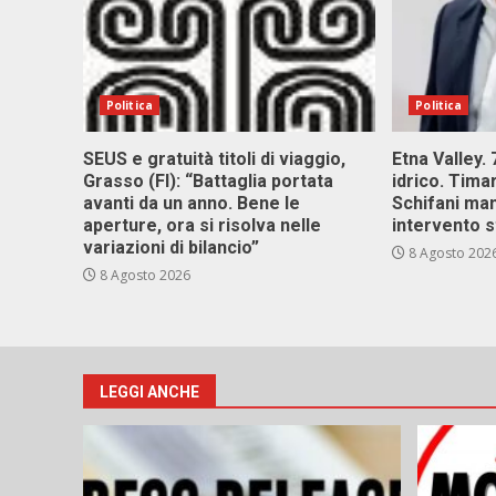
Politica
Politica
SEUS e gratuità titoli di viaggio,
Etna Valley.
Grasso (FI): “Battaglia portata
idrico. Tim
avanti da un anno. Bene le
Schifani ma
aperture, ora si risolva nelle
intervento s
variazioni di bilancio”
8 Agosto 202
8 Agosto 2026
LEGGI ANCHE