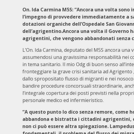
On. Ida Carmina M5S: “Ancora una volta sono 
l’impegno di provvedere immediatamente a san
dotazioni organiche dell’Ospedale San Giovanni
dell’agrigentino.Ancora una volta il Governo ha
agrigentini, che vengono abbandonati senza
L’On. Ida Carmina, deputato del M5S ancora una v
assumendosi una gravissima responsabilità nei con
in tema sanitario. Il mio Odg di buon senso all’in
fronteggiare la grave crisi sanitaria ad Agrigent
dallo spropositato flusso di migranti e nei nosocom
bandire procedure concorsuali straordinarie, anche
l’integrale copertura dei posti previsti nella prop
personale medico ed infermieristico.
“A questo punto lo dico senza remore, come ho
abbandona e bistratta i cittadini agrigentin
non ci può essere altra spiegazione. Lampedusa
fondamentali, il problema del flusso dei migran