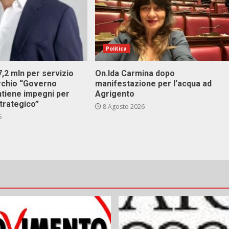
Politica
 7,2 mln per servizio
On.Ida Carmina dopo
archio “Governo
manifestazione per l’acqua ad
ntiene impegni per
Agrigento
trategico”
8 Agosto 2026
6