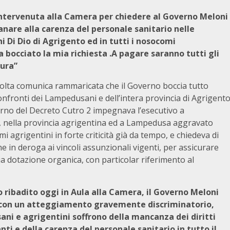
intervenuta alla Camera per chiedere al Governo Meloni
are alla carenza del personale sanitario nelle
 Di Dio di Agrigento ed in tutti i nosocomi
 bocciato la mia richiesta .A pagare saranno tutti gli
 cura”
olta comunica rammaricata che il Governo boccia tutto
fronti dei Lampedusani e dell’intera provincia di Agrigent
terno del Decreto Cutro 2 impegnava l’esecutivo a
o , nella provincia agrigentina ed a Lampedusa aggravato
i agrigentini in forte criticità già da tempo, e chiedeva di
 in deroga ai vincoli assunzionali vigenti, per assicurare
ria dotazione organica, con particolar riferimento al
 ribadito oggi in Aula alla Camera, il Governo Meloni
i, con un atteggiamento gravemente discriminatorio,
ni e agrigentini soffrono della mancanza dei diritti
ti e della carenza del personale sanitario in tutto il