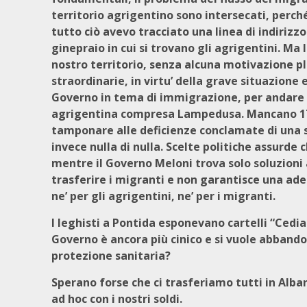
territorio agrigentino sono intersecati, perch
tutto ciò avevo tracciato una linea di indirizz
ginepraio in cui si trovano gli agrigentini. Ma
nostro territorio, senza alcuna motivazione plau
straordinarie, in virtu’ della grave situazione
Governo in tema di immigrazione, per andare in
agrigentina compresa Lampedusa. Mancano 174 
tamponare alle deficienze conclamate di una s
invece nulla di nulla. Scelte politiche assurde 
mentre il Governo Meloni trova solo soluzioni a
trasferire i migranti e non garantisce una ade
ne’ per gli agrigentini, ne’ per i migranti.
I leghisti a Pontida esponevano cartelli “Cedia
Governo è ancora più cinico e si vuole abbando
protezione sanitaria?
Sperano forse che ci trasferiamo tutti in Alba
ad hoc con i nostri soldi.