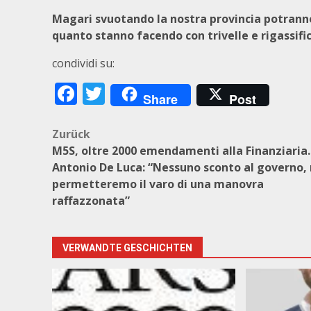
Magari svuotando la nostra provincia potranno
quanto stanno facendo con trivelle e rigassifi
condividi su:
Facebook
Twitter
Share
Post
Beitragsnavigation
Zurück
M5S, oltre 2000 emendamenti alla Finanziaria.
Antonio De Luca: “Nessuno sconto al governo,
permetteremo il varo di una manovra
raffazzonata”
VERWANDTE GESCHICHTEN