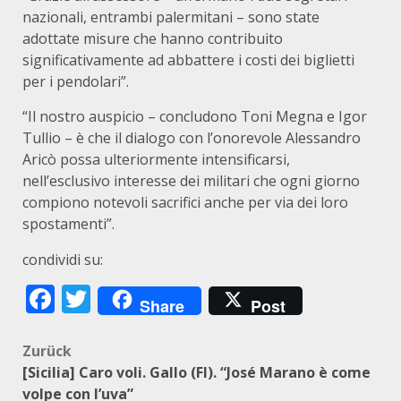
nazionali, entrambi palermitani – sono state
adottate misure che hanno contribuito
significativamente ad abbattere i costi dei biglietti
per i pendolari”.
“Il nostro auspicio – concludono Toni Megna e Igor
Tullio – è che il dialogo con l’onorevole Alessandro
Aricò possa ulteriormente intensificarsi,
nell’esclusivo interesse dei militari che ogni giorno
compiono notevoli sacrifici anche per via dei loro
spostamenti”.
condividi su:
Facebook
Twitter
Share
Post
Beitragsnavigation
Zurück
[Sicilia] Caro voli. Gallo (FI). “José Marano è come
volpe con l’uva”