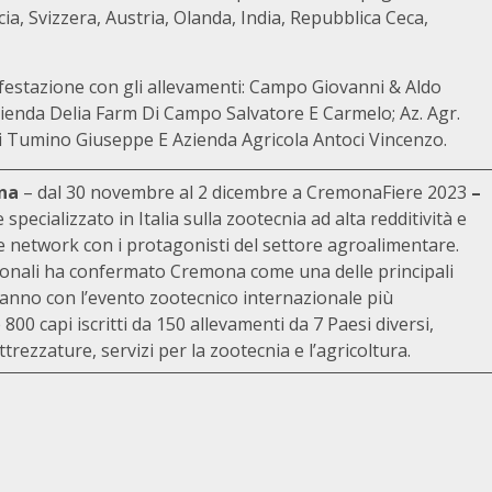
a, Svizzera, Austria, Olanda, India, Repubblica Ceca,
ifestazione con gli allevamenti: Campo Giovanni & Aldo
ienda Delia Farm Di Campo Salvatore E Carmelo; Az. Agr.
i Tumino Giuseppe E Azienda Agricola Antoci Vincenzo.
ona
– dal 30 novembre al 2 dicembre a CremonaFiere 2023
–
cializzato in Italia sulla zootecnia ad alta redditività e
e network con i protagonisti del settore agroalimentare.
zionali ha confermato Cremona come una delle principali
st’anno con l’evento zootecnico internazionale più
800 capi iscritti da 150 allevamenti da 7 Paesi diversi,
trezzature, servizi per la zootecnia e l’agricoltura.