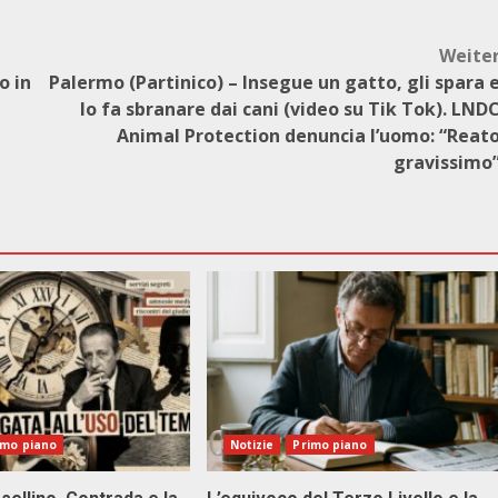
Weite
o in
Palermo (Partinico) – Insegue un gatto, gli spara 
lo fa sbranare dai cani (video su Tik Tok). LND
Animal Protection denuncia l’uomo: “Reat
gravissimo
imo piano
Notizie
Primo piano