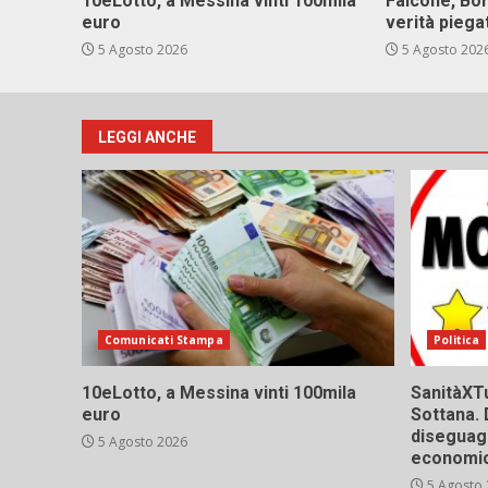
10eLotto, a Messina vinti 100mila
Falcone, Bor
euro
verità piega
5 Agosto 2026
5 Agosto 202
LEGGI ANCHE
Comunicati Stampa
Politica
10eLotto, a Messina vinti 100mila
SanitàXTu
euro
Sottana. 
diseguagl
5 Agosto 2026
economic
5 Agosto