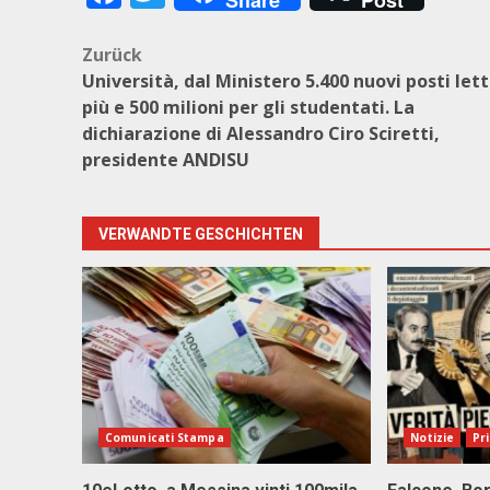
Share
Post
Beitragsnavigation
Zurück
Università, dal Ministero 5.400 nuovi posti lett
più e 500 milioni per gli studentati. La
dichiarazione di Alessandro Ciro Sciretti,
presidente ANDISU
VERWANDTE GESCHICHTEN
Comunicati Stampa
Notizie
Pr