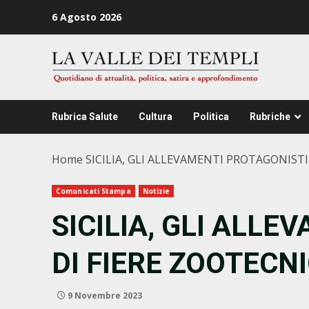
Zum
6 Agosto 2026
Inhalt
springen
Rubrica Salute
Cultura
Politica
Rubriche
Home
SICILIA, GLI ALLEVAMENTI PROTAGONIST
Comunicati Stampa
Notizie
SICILIA, GLI ALL
DI FIERE ZOOTECN
9 Novembre 2023