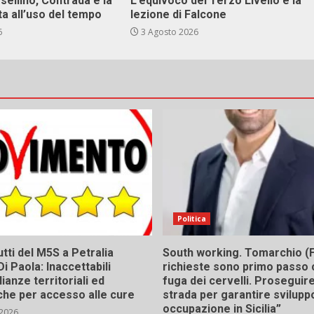
sellino, Contrada e la
L’equivoco del Terzo Livello e la
ta all’uso del tempo
lezione di Falcone
6
3 Agosto 2026
Politica
tti del M5S a Petralia
South working. Tomarchio (F
Di Paola: Inaccettabili
richieste sono primo passo 
ianze territoriali ed
fuga dei cervelli. Proseguir
he per accesso alle cure
strada per garantire svilupp
occupazione in Sicilia”
 2026