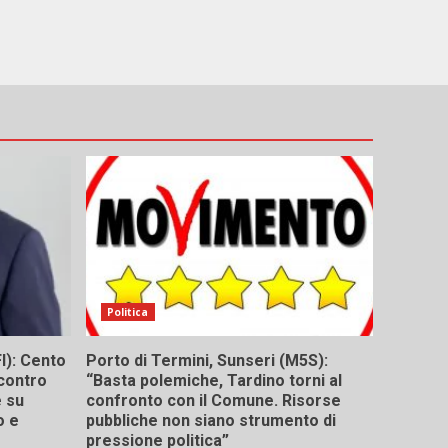
Politica
I): Cento
Porto di Termini, Sunseri (M5S):
contro
“Basta polemiche, Tardino torni al
e su
confronto con il Comune. Risorse
o e
pubbliche non siano strumento di
pressione politica”