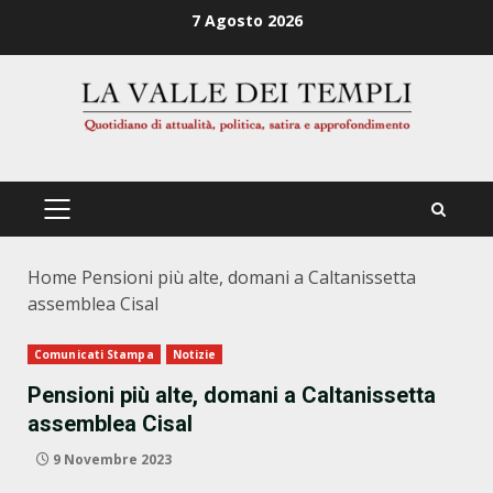
Zum
7 Agosto 2026
Inhalt
springen
PRIMÄRES
MENÜ
Home
Pensioni più alte, domani a Caltanissetta
assemblea Cisal
Comunicati Stampa
Notizie
Pensioni più alte, domani a Caltanissetta
assemblea Cisal
9 Novembre 2023