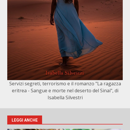
Servizi segreti, terrorismo e il romanzo "La ragazza
eritrea - Sangue e morte nel deserto del Sinai", di
Isabella Silvestri
LEGGI ANCHE