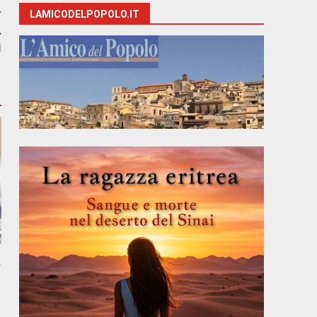
r
LAMICODELPOPOLO.IT
.
i
,