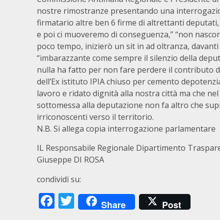
nostre rimostranze presentando una interrogazion
firmatario altre ben 6 firme di altrettanti deputat
e poi ci muoveremo di conseguenza,” “non nascon
poco tempo, inizierò un sit in ad oltranza, davanti 
“imbarazzante come sempre il silenzio della depu
nulla ha fatto per non fare perdere il contributo d
dell’Ex istituto IPIA chiuso per cemento depotenzi
lavoro e ridato dignità alla nostra città ma che nel
sottomessa alla deputazione non fa altro che s
irriconoscenti verso il territorio.
N.B. Si allega copia interrogazione parlamentare
IL Responsabile Regionale Dipartimento Traspare
Giuseppe DI ROSA
condividi su:
Facebook
Twitter
Share
Post