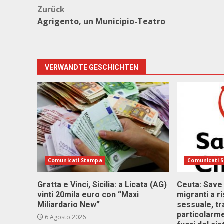
Beitragsnavigation
Zurück
Agrigento, un Municipio-Teatro
VERWANDTE GESCHICHTEN
Comunicati Stampa
Comunicati 
Gratta e Vinci, Sicilia: a Licata (AG)
Ceuta: Save
vinti 20mila euro con “Maxi
migranti a r
Miliardario New”
sessuale, tr
particolarme
6 Agosto 2026