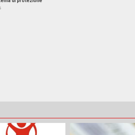
stema di protezione
6