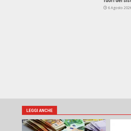
fuori del si
6 Agosto 202
LEGGI ANCHE