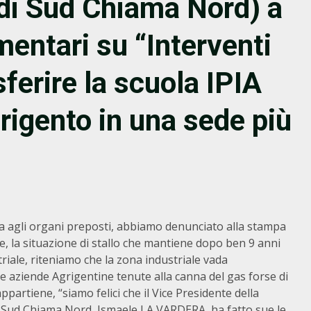
di Sud Chiama Nord) a
mentari su “Interventi
asferire la scuola IPIA
rigento in una sede più
ra agli organi preposti, abbiamo denunciato alla stampa
e, la situazione di stallo che mantiene dopo ben 9 anni
striale, riteniamo che la zona industriale vada
le aziende Agrigentine tenute alla canna del gas forse di
partiene, “siamo felici che il Vice Presidente della
 Sud Chiama Nord, Ismaele LA VARDERA, ha fatto sue le