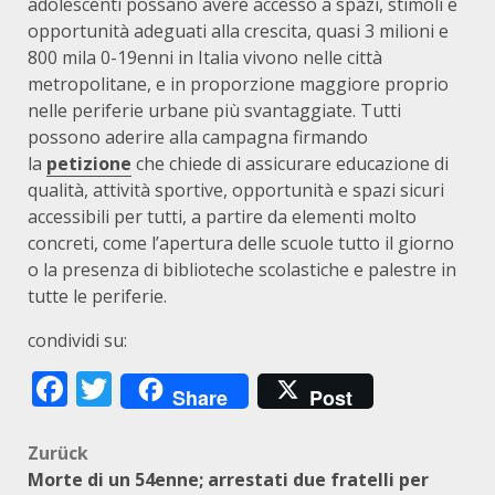
adolescenti possano avere accesso a spazi, stimoli e
opportunità adeguati alla crescita, quasi 3 milioni e
800 mila 0-19enni in Italia vivono nelle città
metropolitane, e in proporzione maggiore proprio
nelle periferie urbane più svantaggiate. Tutti
possono aderire alla campagna firmando
la
petizione
che chiede di assicurare educazione di
qualità, attività sportive, opportunità e spazi sicuri
accessibili per tutti, a partire da elementi molto
concreti, come l’apertura delle scuole tutto il giorno
o la presenza di biblioteche scolastiche e palestre in
tutte le periferie.
condividi su:
Facebook
Twitter
Share
Post
Beitragsnavigation
Zurück
Morte di un 54enne; arrestati due fratelli per