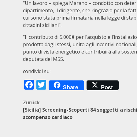
“Un lavoro – spiega Marano – condotto con determ
dipartimento, il dirigente, che ringrazio per la fa
cui sono stata prima firmataria nella legge di stab
cittadini siciliani”.
“Il contributo di 5.000€ per l’acquisto e l’installaz
prodotta dagli stessi, unito agli incentivi nazionali,
punto di vista energetico e contribuirà alla sosten
deputata del M5S.
condividi su:
Facebook
Twitter
Share
Post
Beitragsnavigation
Zurück
[Sicilia] Screening-Scoperti 84 soggetti a rischi
scompenso cardiaco