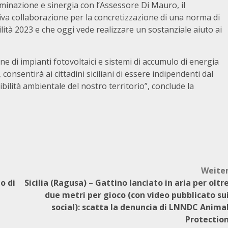
inazione e sinergia con l’Assessore Di Mauro, il
ttiva collaborazione per la concretizzazione di una norma di
ilità 2023 e che oggi vede realizzare un sostanziale aiuto ai
ione di impianti fotovoltaici e sistemi di accumulo di energia
 consentirà ai cittadini siciliani di essere indipendenti dal
ibilità ambientale del nostro territorio”, conclude la
Weite
o di
Sicilia (Ragusa) – Gattino lanciato in aria per oltr
due metri per gioco (con video pubblicato su
social): scatta la denuncia di LNNDC Anima
Protectio