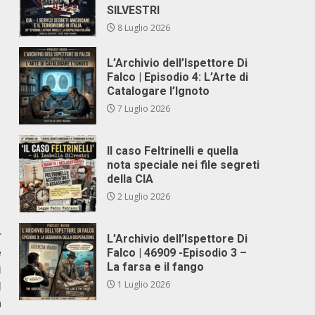
SILVESTRI
8 Luglio 2026
L’Archivio dell’Ispettore Di
Falco | Episodio 4: L’Arte di
Catalogare l’Ignoto
7 Luglio 2026
Il caso Feltrinelli e quella
nota speciale nei file segreti
della CIA
2 Luglio 2026
r
L’Archivio dell’Ispettore Di
e
Falco | 46909 -Episodio 3 –
La farsa e il fango
i
l
1 Luglio 2026
n