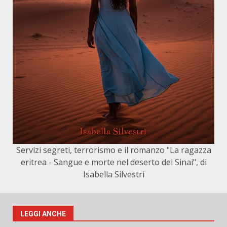
Servizi segreti, terrorismo e il romanzo "La ragazza
eritrea - Sangue e morte nel deserto del Sinai", di
Isabella Silvestri
LEGGI ANCHE