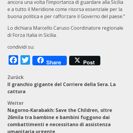
ancora una volta l’importanza di guardare alla Sicilia
e a tutto il Meridione come risorsa essenziale per la
buona politica e per rafforzare il Governo del paese.”
Lo dichiara Marcello Caruso Coordinatore regionale
di Forza Italia in Sicilia.
condividi su:
Facebook
Twitter
Share
Post
Beitragsnavigation
Zurück
Il granchio gigante del Corriere della Sera. La
cattura
Weiter
Nagorno-Karabakh: Save the Children, oltre
26mila tra bambine e bambini fuggono dai
combattimenti e necessitano di assistenza
umanitaria urgente