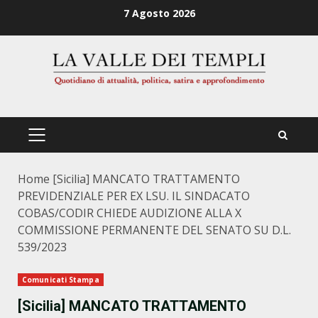
Zum
7 Agosto 2026
Inhalt
springen
PRIMÄRES
MENÜ
Home
[Sicilia] MANCATO TRATTAMENTO
PREVIDENZIALE PER EX LSU. IL SINDACATO
COBAS/CODIR CHIEDE AUDIZIONE ALLA X
COMMISSIONE PERMANENTE DEL SENATO SU D.L.
539/2023
Comunicati Stampa
[Sicilia] MANCATO TRATTAMENTO