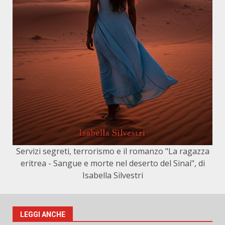
Servizi segreti, terrorismo e il romanzo "La ragazza
eritrea - Sangue e morte nel deserto del Sinai", di
Isabella Silvestri
LEGGI ANCHE