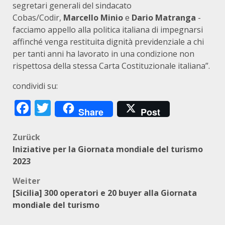
segretari generali del sindacato
Cobas/Codir,
Marcello Minio
e
Dario Matranga
-
facciamo appello alla politica italiana di impegnarsi
affinché venga restituita dignità previdenziale a chi
per tanti anni ha lavorato in una condizione non
rispettosa della stessa Carta Costituzionale italiana”.
condividi su:
Facebook
Twitter
Share
Post
Beitragsnavigation
Zurück
Iniziative per la Giornata mondiale del turismo
2023
Weiter
[Sicilia] 300 operatori e 20 buyer alla Giornata
mondiale del turismo