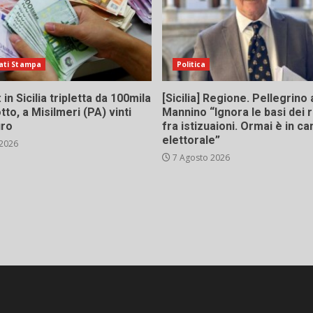
ati Stampa
Politica
in Sicilia tripletta da 100mila
[Sicilia] Regione. Pellegrino 
tto, a Misilmeri (PA) vinti
Mannino “Ignora le basi dei 
uro
fra istizuaioni. Ormai è in 
elettorale”
 2026
7 Agosto 2026