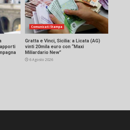
Comunicati Stampa
a
Gratta e Vinci, Sicilia: a Licata (AG)
rapporti
vinti 20mila euro con “Maxi
campagna
Miliardario New”
6 Agosto 2026