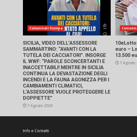
Comunicati Stampa
Comunic
SICILIA, VIDEO DELL’ASSESSORE
10eLotto: 
SAMMARTINO: “AVANTI CON LA
euro – Lo
TUTELA DEI CACCIATORI”. INSORGE
13.500 e
IL WWF: “PAROLE SCONCERTANTI E
7 Agosto
INACCETTABILI! MENTRE IN SICILIA
CONTINUA LA DEVASTAZIONE DEGLI
INCENDI E LA FAUNA AGONIZZA PER I
CAMBIAMENTI CLIMATICI,
L’ASSESSORE VUOLE PROTEGGERE LE
DOPPIETTE”
7 Agosto 2026
Info e Contatti