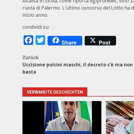
località in Sicilia, come riporta Agipronews, vinti 
ruota di Palermo. L’ultimo concorso del Lotto ha dis
inizio anno.
condividi su:
Facebook
Twitter
Share
Post
Beitragsnavigation
Zurück
Uccisione pulcini maschi, il decreto c’è ma non
basta
VERWANDTE GESCHICHTEN