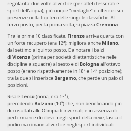
regolarità: due volte al vertice (per atleti tesserati e
sport dell’acqua), più cinque “medaglie” e ulteriori sei
presenze nella top ten delle singole classifiche. Al
terzo posto, per la prima volta, si piazza
Cremona
.
Tra le prime 10 classificate,
Firenze
arriva quarta con
un forte recupero (era 12ª); migliora anche
Milano
,
dal settimo al quinto posto. Da notare i balzi
di
Vicenza
(prima per società dilettantistiche nelle
discipline a squadre) al sesto e di
Bologna
all’ottavo
posto (erano rispettivamente in 18ª e 14ª posizione);
tra la due si inserisce
Bergamo
, che perde un paio di
posizioni.
Risale
Lecco
(nona, era 13ª),
precedendo
Bolzano
(10ª) che, non beneficiando più
dei risultati alle Olimpiadi invernali, e in assenza di
performance di rilievo negli sport della neve, lascia il
podio ma rimane al vertice negli sport individuali.