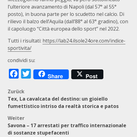
l’ulteriore avanzamento di Napoli (dal 57° al 55°
posto), in buona parte per lo scudetto nel calcio. Di
rilievo il balzo dell’Aquila (dall’88° al 63° gradino), con
il capoluogo “Città europea dello sport” nel 2022.
Tutti i risultati:
https://lab24.ilsole24ore.com/indice-
sportivita/
condividi su:
Facebook
Twitter
Share
Post
Beitragsnavigation
Zurück
Tex, La cavalcata del destino: un gioiello
fumettistico intriso da realtà storica e patos
Weiter
Savona – 17 arrestati per traffico internazionale
di sostanze stupefacenti