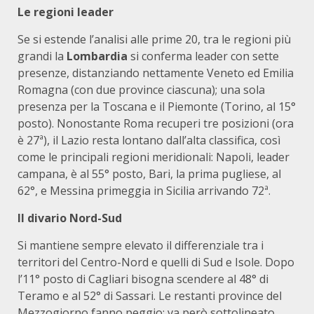
Le regioni leader
Se si estende l’analisi alle prime 20, tra le regioni più
grandi la
Lombardia
si conferma leader con sette
presenze, distanziando nettamente Veneto ed Emilia
Romagna (con due province ciascuna); una sola
presenza per la Toscana e il Piemonte (Torino, al 15°
posto). Nonostante Roma recuperi tre posizioni (ora
è 27ª), il Lazio resta lontano dall’alta classifica, così
come le principali regioni meridionali: Napoli, leader
campana, è al 55° posto, Bari, la prima pugliese, al
62°, e Messina primeggia in Sicilia arrivando 72ª.
Il divario Nord-Sud
Si mantiene sempre elevato il differenziale tra i
territori del Centro-Nord e quelli di Sud e Isole. Dopo
l’11° posto di Cagliari bisogna scendere al 48° di
Teramo e al 52° di Sassari. Le restanti province del
Mezzogiorno fanno peggio; va però sottolineato