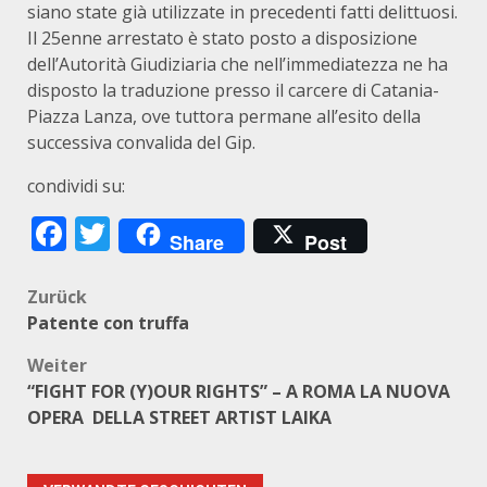
siano state già utilizzate in precedenti fatti delittuosi.
Il 25enne arrestato è stato posto a disposizione
dell’Autorità Giudiziaria che nell’immediatezza ne ha
disposto la traduzione presso il carcere di Catania-
Piazza Lanza, ove tuttora permane all’esito della
successiva convalida del Gip.
condividi su:
Facebook
Twitter
Share
Post
Beitragsnavigation
Zurück
Patente con truffa
Weiter
“FIGHT FOR (Y)OUR RIGHTS” – A ROMA LA NUOVA
OPERA DELLA STREET ARTIST LAIKA