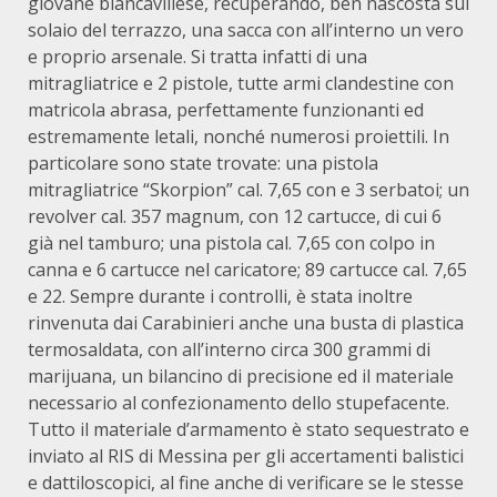
giovane biancavillese, recuperando, ben nascosta sul
solaio del terrazzo, una sacca con all’interno un vero
e proprio arsenale. Si tratta infatti di una
mitragliatrice e 2 pistole, tutte armi clandestine con
matricola abrasa, perfettamente funzionanti ed
estremamente letali, nonché numerosi proiettili. In
particolare sono state trovate: una pistola
mitragliatrice “Skorpion” cal. 7,65 con e 3 serbatoi; un
revolver cal. 357 magnum, con 12 cartucce, di cui 6
già nel tamburo; una pistola cal. 7,65 con colpo in
canna e 6 cartucce nel caricatore; 89 cartucce cal. 7,65
e 22. Sempre durante i controlli, è stata inoltre
rinvenuta dai Carabinieri anche una busta di plastica
termosaldata, con all’interno circa 300 grammi di
marijuana, un bilancino di precisione ed il materiale
necessario al confezionamento dello stupefacente.
Tutto il materiale d’armamento è stato sequestrato e
inviato al RIS di Messina per gli accertamenti balistici
e dattiloscopici, al fine anche di verificare se le stesse