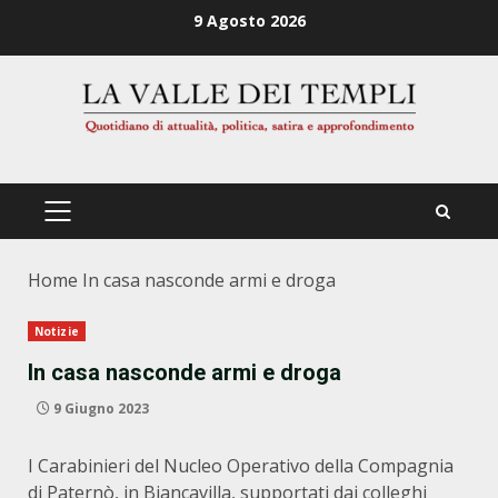
Zum
9 Agosto 2026
Inhalt
springen
PRIMÄRES
MENÜ
Home
In casa nasconde armi e droga
Notizie
In casa nasconde armi e droga
9 Giugno 2023
I Carabinieri del Nucleo Operativo della Compagnia
di Paternò, in Biancavilla, supportati dai colleghi