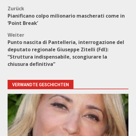
Beitragsnavigation
Zurück
Pianificano colpo milionario mascherati come in
‘Point Break’
Weiter
Punto nascita di Pantelleria, interrogazione del
deputato regionale Giuseppe Zitelli (FdI):
“Struttura indispensabile, scongiurare la
chiusura definitiva”
VERWANDTE GESCHICHTEN