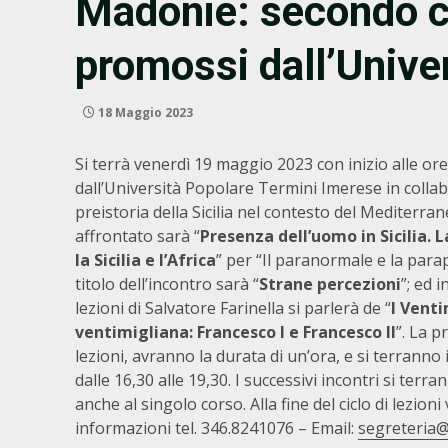
Madonie: secondo cic
promossi dall’Unive
18 Maggio 2023
Si terrà venerdì 19 maggio 2023 con inizio alle ore 
dall’Università Popolare Termini Imerese in collabo
preistoria della Sicilia nel contesto del Mediterra
affrontato sarà “
Presenza dell’uomo in Sicilia. L
la Sicilia e l’Africa
” per “Il paranormale e la para
titolo dell’incontro sarà “
Strane percezioni
”; ed 
lezioni di Salvatore Farinella si parlerà de “
I Venti
ventimigliana: Francesco I e Francesco II
”. La p
lezioni, avranno la durata di un’ora, e si terranno
dalle 16,30 alle 19,30. I successivi incontri si ter
anche al singolo corso. Alla fine del ciclo di lezion
informazioni tel. 346.8241076 – Email:
segreteria@