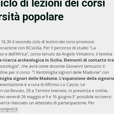
lo di lezioni dei corsi
rsità popolare
16,30 il secondo ciclo di lezioni dei corsi promossi
razione con BCsicilia. Per il percorso di studio “La
neo e dell’Africa”, corso tenuto da Angelo Vintaloro, il temma
a ricerca archeologica in Sicilia. Elementi di contatto tra
psicologia”, che avrà come docente Giovanni Iannuzzo il
infine per il corso “I Ventimiglia signori delle Madonie” con
miglia signori delle Madonie. L’espansione della signori
resentazione è a cura di Alfonso Lo Cascio. Le
 in via Bevuto, 29 a Termini Imerese, in presenza e online,
ranno venerdì 26 maggio e 9 e 16 giugno E’ possibile iscriversi
i verrà rilasciato un attestato di partecipazione. Per
unipoti.it
.