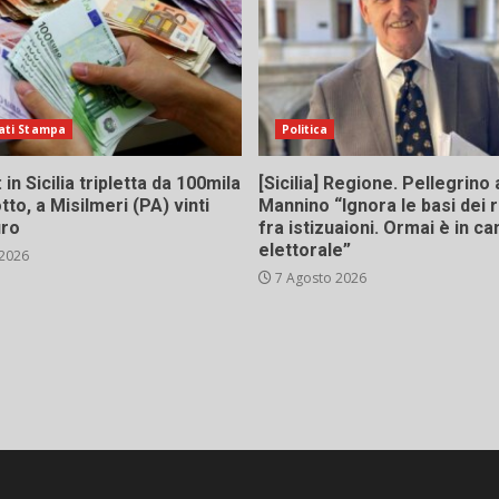
ati Stampa
Politica
in Sicilia tripletta da 100mila
[Sicilia] Regione. Pellegrino 
tto, a Misilmeri (PA) vinti
Mannino “Ignora le basi dei 
uro
fra istizuaioni. Ormai è in 
elettorale”
 2026
7 Agosto 2026