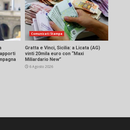
Comunicati Stampa
a
Gratta e Vinci, Sicilia: a Licata (AG)
rapporti
vinti 20mila euro con “Maxi
campagna
Miliardario New”
6 Agosto 2026