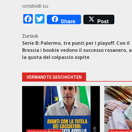
condividi su:
Facebook
Twitter
Share
Post
Beitragsnavigation
Zurück
Serie B: Palermo, tre punti per i playoff. Con il
Brescia i bookie vedono il successo rosanero, a
la quota del colpaccio ospite
VERWANDTE GESCHICHTEN