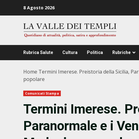
Zum
8 Agosto 2026
Inhalt
springen
Rubrica Salute
Cultura
Politica
Rubriche
Home
Termini Imerese. Preistoria della Sicilia, Pa
popolare
Comunicati Stampa
Termini Imerese. Prei
Paranormale e i Vent