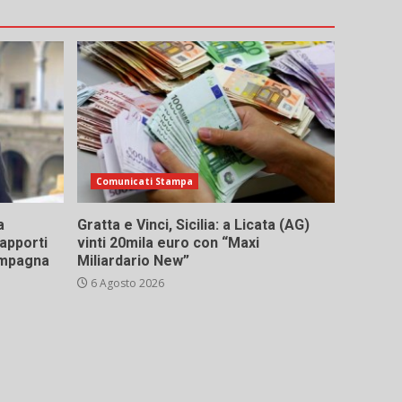
Comunicati Stampa
a
Gratta e Vinci, Sicilia: a Licata (AG)
rapporti
vinti 20mila euro con “Maxi
campagna
Miliardario New”
6 Agosto 2026