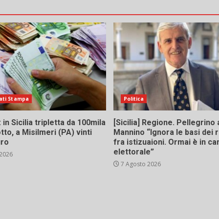
ati Stampa
Politica
in Sicilia tripletta da 100mila
[Sicilia] Regione. Pellegrino 
tto, a Misilmeri (PA) vinti
Mannino “Ignora le basi dei 
uro
fra istizuaioni. Ormai è in 
elettorale”
 2026
7 Agosto 2026