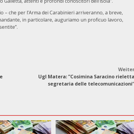
 Galletta, attenti e profondi conoscitori dell’isola”.
o – che per l’Arma dei Carabinieri arriveranno, a breve,
omandante, in particolare, auguriamo un proficuo lavoro,
entite”.
Weite
le
Ugl Matera: ”Cosimina Saracino rielett
segretaria delle telecomunicazioni