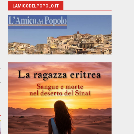
LAMICODELPOPOLO.IT
r
a
”