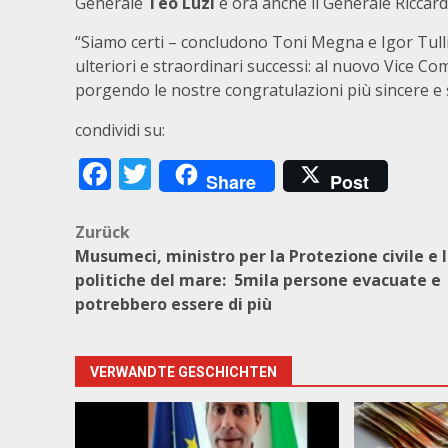
Generale
Teo Luzi
e ora anche il Generale Riccardo
“Siamo certi – concludono Toni Megna e Igor Tulli
ulteriori e straordinari successi: al nuovo Vice C
porgendo le nostre congratulazioni più sincere e s
condividi su:
Facebook
Twitter
Share
Post
Beitragsnavigation
Zurück
Musumeci, ministro per la Protezione civile e 
politiche del mare: 5mila persone evacuate e
potrebbero essere di più
VERWANDTE GESCHICHTEN