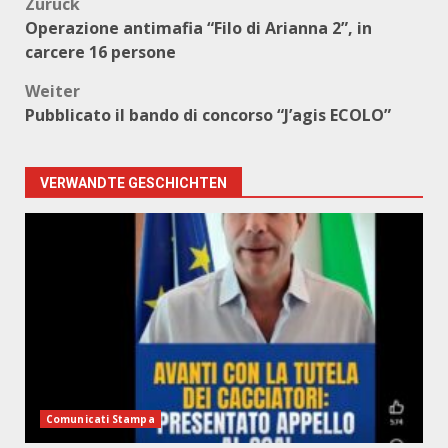
Beitragsnavigation
Zurück
Operazione antimafia “Filo di Arianna 2”, in
carcere 16 persone
Weiter
Pubblicato il bando di concorso “J’agis ECOLO”
VERWANDTE GESCHICHTEN
Comunicati Stampa