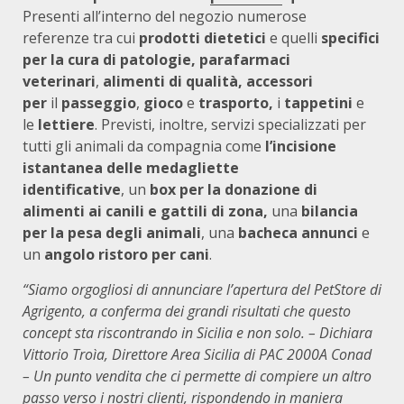
Presenti all’interno del negozio numerose
referenze tra cui
prodotti dietetici
e quelli
specifici
per la cura di patologie, parafarmaci
veterinari
,
alimenti di qualità,
accessori
per
il
passeggio
,
gioco
e
trasporto,
i
tappetini
e
le
lettiere
.
Previsti, inoltre, servizi specializzati per
tutti gli animali da compagnia come
l’incisione
istantanea delle medagliette
identificative
, un
box per la donazione di
alimenti ai canili e gattili di zona,
una
bilancia
per la pesa degli animali
, una
bacheca annunci
e
un
angolo ristoro per cani
.
“Siamo orgogliosi di annunciare l’apertura del PetStore di
Agrigento, a conferma dei grandi risultati che questo
concept sta riscontrando in Sicilia e non solo. – Dichiara
Vittorio Troìa, Direttore Area Sicilia di PAC 2000A Conad
– Un punto vendita che ci permette di compiere un altro
passo verso i nostri clienti, rispondendo in maniera