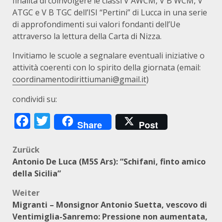
finalità di coinvolgere le classi V AWCM, V B WCM, V
ATGC e V B TGC dell’ISI “Pertini” di Lucca in una serie
di approfondimenti sui valori fondanti dell’Ue
attraverso la lettura della Carta di Nizza.
Invitiamo le scuole a segnalare eventuali iniziative o
attività coerenti con lo spirito della giornata (email:
coordinamentodirittiumani@gmail.it
)
condividi su:
Facebook
Twitter
Share
Post
Beitragsnavigation
Zurück
Antonio De Luca (M5S Ars): “Schifani, finto amico
della Sicilia”
Weiter
Migranti – Monsignor Antonio Suetta, vescovo di
Ventimiglia-Sanremo: Pressione non aumentata,