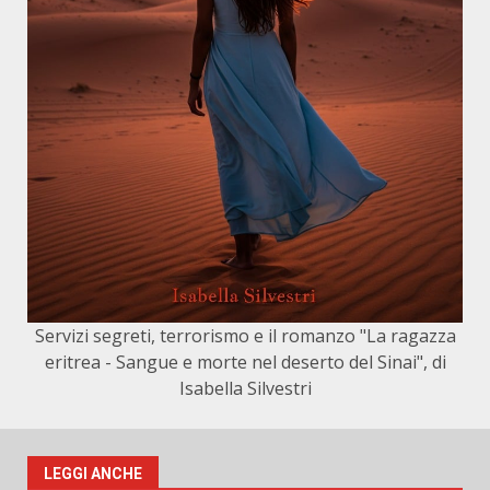
Servizi segreti, terrorismo e il romanzo "La ragazza
eritrea - Sangue e morte nel deserto del Sinai", di
Isabella Silvestri
LEGGI ANCHE