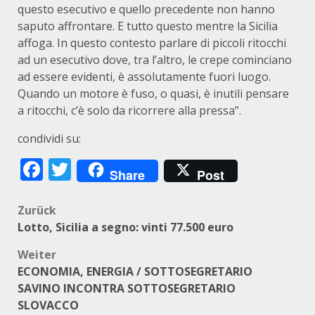
questo esecutivo e quello precedente non hanno
saputo affrontare. E tutto questo mentre la Sicilia
affoga. In questo contesto parlare di piccoli ritocchi
ad un esecutivo dove, tra l’altro, le crepe cominciano
ad essere evidenti, è assolutamente fuori luogo.
Quando un motore è fuso, o quasi, è inutili pensare
a ritocchi, c’è solo da ricorrere alla pressa”.
condividi su:
Facebook
Twitter
Share
Post
Beitragsnavigation
Zurück
Lotto, Sicilia a segno: vinti 77.500 euro
Weiter
ECONOMIA, ENERGIA / SOTTOSEGRETARIO
SAVINO INCONTRA SOTTOSEGRETARIO
SLOVACCO