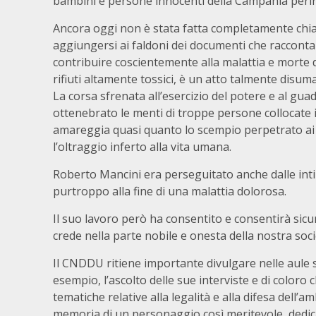
bambini e persone innocenti della Campania peri
Ancora oggi non è stata fatta completamente chia
aggiungersi ai faldoni dei documenti che raccont
contribuire coscientemente alla malattia e morte di
rifiuti altamente tossici, è un atto talmente di
La corsa sfrenata all’esercizio del potere e al g
ottenebrato le menti di troppe persone collocate in
amareggia quasi quanto lo scempio perpetrato ai 
l’oltraggio inferto alla vita umana.
Roberto Mancini era perseguitato anche dalle int
purtroppo alla fine di una malattia dolorosa.
Il suo lavoro però ha consentito e consentirà sicu
crede nella parte nobile e onesta della nostra soci
Il CNDDU ritiene importante divulgare nelle aule s
esempio, l’ascolto delle sue interviste e di coloro 
tematiche relative alla legalità e alla difesa dell’
memoria di un personaggio così meritevole, dedica