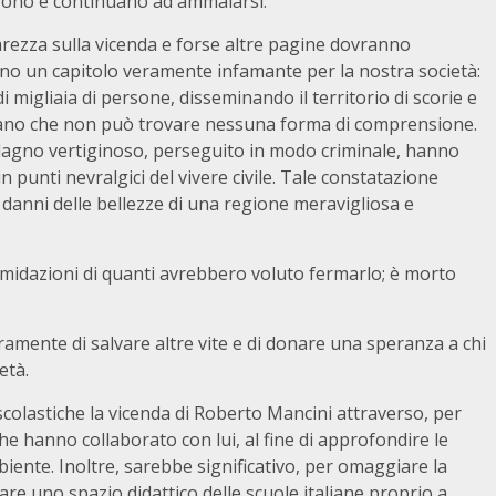
rono e continuano ad ammalarsi.
rezza sulla vicenda e forse altre pagine dovranno
ano un capitolo veramente infamante per la nostra società:
 migliaia di persone, disseminando il territorio di scorie e
sumano che non può trovare nessuna forma di comprensione.
uadagno vertiginoso, perseguito in modo criminale, hanno
 punti nevralgici del vivere civile. Tale constatazione
danni delle bellezze di una regione meravigliosa e
imidazioni di quanti avrebbero voluto fermarlo; è morto
ramente di salvare altre vite e di donare una speranza a chi
età.
colastiche la vicenda di Roberto Mancini attraverso, per
che hanno collaborato con lui, al fine di approfondire le
ambiente. Inoltre, sarebbe significativo, per omaggiare la
re uno spazio didattico delle scuole italiane proprio a