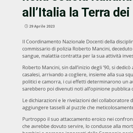
all’Italia la Terra de
29 Aprile 2023
Il Coordinamento Nazionale Docenti della disciplina d
commissario di polizia Roberto Mancini, deceduto il 
sangue, malattia contratta per la sua attività investi
Roberto Mancini, sin dall’inizio degli ’90, si dedic
casalesi, arrivando a cogliere, insieme alla sua sq
politici e camorra, i cui effetti determinarono un 
sarebbero poi divenuti noti all’opinione pubblica 
Le dichiarazioni e le rivelazioni del collaborator
aggiungere tasselli al puzzle che meticolosamen
Purtroppo il suo attaccamento eroico nei confronti
che avrebbe dovuto servire, lo condusse alla morte,