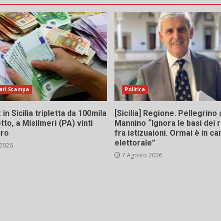
ati Stampa
Politica
in Sicilia tripletta da 100mila
[Sicilia] Regione. Pellegrino 
tto, a Misilmeri (PA) vinti
Mannino “Ignora le basi dei 
uro
fra istizuaioni. Ormai è in 
elettorale”
 2026
7 Agosto 2026