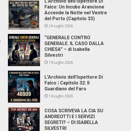
L’Archivio dell’Ispettore Di
Falco: Un Incubo Arancione
Accende la Notte nel Ventre
del Porto (Capitolo 33)
24 Luglio 2026
“GENERALE CONTRO
o
GENERALE. IL CASO DALLA
l
CHIESA” – di Isabella
Silvestri
19 Luglio 2026
L’Archivio dell’Ispettore Di
Falco | Capitolo 32: Il
Guardiano del Faro
14 Luglio 2026
COSA SCRIVEVA LA CIA SU
ANDREOTTI E I SERVIZI
SEGRETI? – DI ISABELLA
SILVESTRI