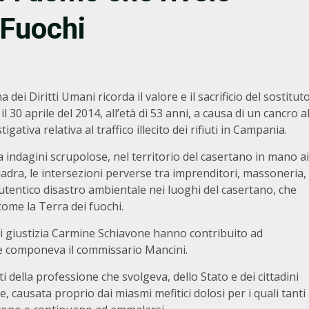
i Fuochi
ei Diritti Umani ricorda il valore e il sacrificio del sostitut
30 aprile del 2014, all’età di 53 anni, a causa di un cancro a
gativa relativa al traffico illecito dei rifiuti in Campania.
ò a indagini scrupolose, nel territorio del casertano in mano ai
uadra, le intersezioni perverse tra imprenditori, massoneria,
autentico disastro ambientale nei luoghi del casertano, che
come la Terra dei fuochi.
e di giustizia Carmine Schiavone hanno contribuito ad
te componeva il commissario Mancini.
 della professione che svolgeva, dello Stato e dei cittadini
 causata proprio dai miasmi mefitici dolosi per i quali tanti