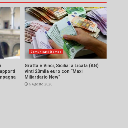
Comunicati Stampa
a
Gratta e Vinci, Sicilia: a Licata (AG)
rapporti
vinti 20mila euro con “Maxi
campagna
Miliardario New”
6 Agosto 2026