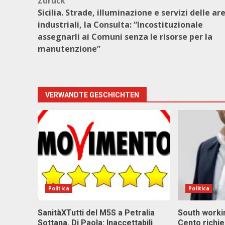
Beitragsnavigation
Zurück
Sicilia. Strade, illuminazione e servizi delle ar
industriali, la Consulta: “Incostituzionale
assegnarli ai Comuni senza le risorse per la
manutenzione”
VERWANDTE GESCHICHTEN
Politica
Politica
SanitàXTutti del M5S a Petralia
South workin
Sottana. Di Paola: Inaccettabili
Cento richi