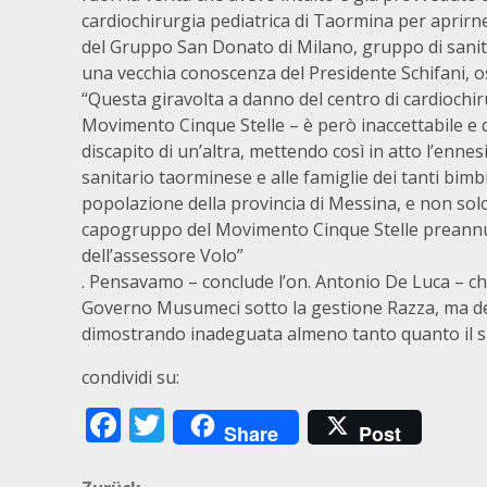
cardiochirurgia pediatrica di Taormina per aprirn
del Gruppo San Donato di Milano, gruppo di sanit
una vecchia conoscenza del Presidente Schifani, os
“Questa giravolta a danno del centro di cardiochi
Movimento Cinque Stelle – è però inaccettabile e d
discapito di un’altra, mettendo così in atto l’enne
sanitario taorminese e alle famiglie dei tanti bimbi
popolazione della provincia di Messina, e non solo
capogruppo del Movimento Cinque Stelle preannunc
dell’assessore Volo”
. Pensavamo – conclude l’on. Antonio De Luca – che 
Governo Musumeci sotto la gestione Razza, ma dev
dimostrando inadeguata almeno tanto quanto il s
condividi su:
Facebook
Twitter
Share
Post