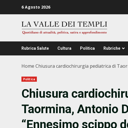
Zum
6 Agosto 2026
Inhalt
springen
Rubrica Salute
Cultura
Politica
Rubriche
Home
Chiusura cardiochirurgia pediatrica di Tao
Politica
Chiusura cardiochiru
Taormina, Antonio 
“Ennesimo scippo d