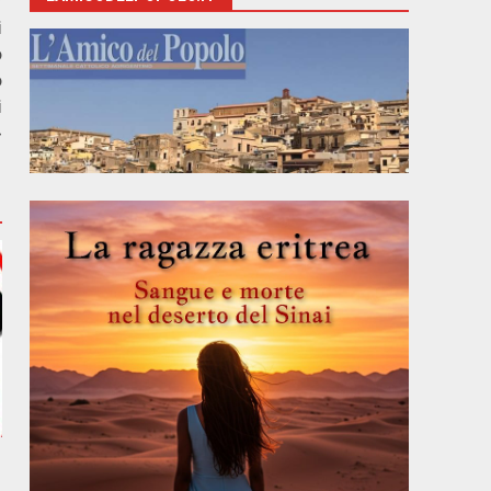
r
i
o
o
i
»