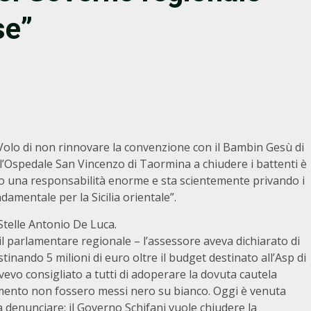
se”
 Volo di non rinnovare la convenzione con il Bambin Gesù di
l’Ospedale San Vincenzo di Taormina a chiudere i battenti è
do una responsabilità enorme e sta scientemente privando i
ndamentale per la Sicilia orientale”.
Stelle Antonio De Luca.
l parlamentare regionale – l’assessore aveva dichiarato di
inando 5 milioni di euro oltre il budget destinato all’Asp di
evo consigliato a tutti di adoperare la dovuta cautela
amento non fossero messi nero su bianco. Oggi è venuta
a denunciare: il Governo Schifani vuole chiudere la