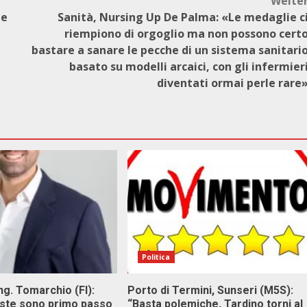
Weite
ee
Sanità, Nursing Up De Palma: «Le medaglie c
riempiono di orgoglio ma non possono cert
bastare a sanare le pecche di un sistema sanitari
basato su modelli arcaici, con gli infermier
diventati ormai perle rare
Politica
g. Tomarchio (FI):
Porto di Termini, Sunseri (M5S):
este sono primo passo
“Basta polemiche, Tardino torni al