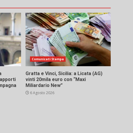
Comunicati Stampa
a
Gratta e Vinci, Sicilia: a Licata (AG)
rapporti
vinti 20mila euro con “Maxi
campagna
Miliardario New”
6 Agosto 2026