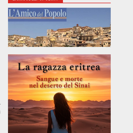
r
i
E