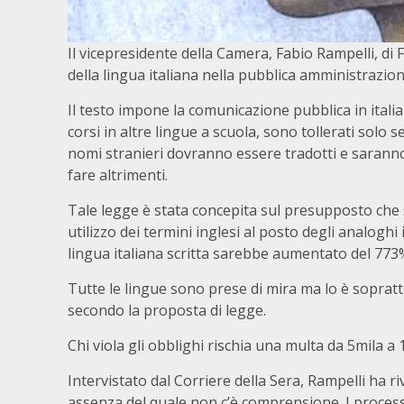
Il vicepresidente della Camera, Fabio Rampelli, di
della lingua italiana nella pubblica amministrazione
Il testo impone la comunicazione pubblica in italiano
corsi in altre lingue a scuola, sono tollerati solo s
nomi stranieri dovranno essere tradotti e saranno 
fare altrimenti.
Tale legge è stata concepita sul presupposto che
utilizzo dei termini inglesi al posto degli analoghi 
lingua italiana scritta sarebbe aumentato del 773
Tutte le lingue sono prese di mira ma lo è soprattu
secondo la proposta di legge.
Chi viola gli obblighi rischia una multa da 5mila a
Intervistato dal Corriere della Sera, Rampelli ha riv
assenza del quale non c’è comprensione. I process