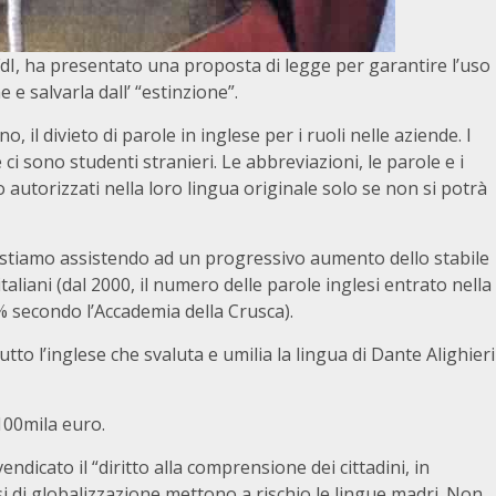
 FdI, ha presentato una proposta di legge per garantire l’uso
 e salvarla dall’ “estinzione”.
, il divieto di parole in inglese per i ruoli nelle aziende. I
e ci sono studenti stranieri. Le abbreviazioni, le parole e i
autorizzati nella loro lingua originale solo se non si potrà
 stiamo assistendo ad un progressivo aumento dello stabile
italiani (dal 2000, il numero delle parole inglesi entrato nella
% secondo l’Accademia della Crusca).
tto l’inglese che svaluta e umilia la lingua di Dante Alighieri
 100mila euro.
endicato il “diritto alla comprensione dei cittadini, in
i di globalizzazione mettono a rischio le lingue madri. Non