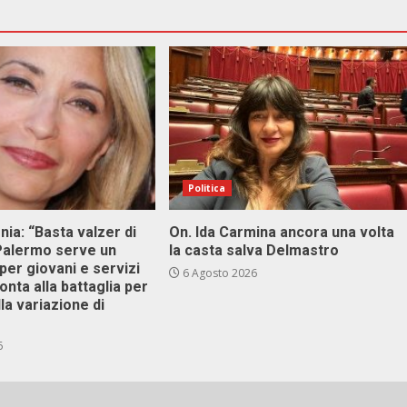
Politica
onia: “Basta valzer di
On. Ida Carmina ancora una volta
 Palermo serve un
la casta salva Delmastro
er giovani e servizi
6 Agosto 2026
ronta alla battaglia per
lla variazione di
6