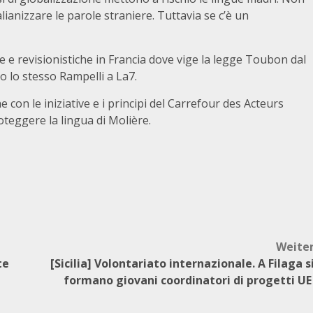
alianizzare le parole straniere. Tuttavia se c’è un
 e revisionistiche in Francia dove vige la legge Toubon dal
o lo stesso Rampelli a La7.
 con le iniziative e i principi del Carrefour des Acteurs
teggere la lingua di Molière.
Weite
te
[Sicilia] Volontariato internazionale. A Filaga s
formano giovani coordinatori di progetti U