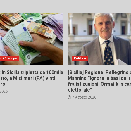
ati Stampa
Politica
in Sicilia tripletta da 100mila
[Sicilia] Regione. Pellegrino 
tto, a Misilmeri (PA) vinti
Mannino “Ignora le basi dei 
uro
fra istizuaioni. Ormai è in 
elettorale”
 2026
7 Agosto 2026