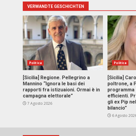
VERWANDTE GESCHICHTEN
Politica
Politica
[Sicilia] Regione. Pellegrino a
[Sicilia] Car
Mannino “Ignora le basi dei
poltrone, a
rapporti fra istizuaioni. Ormai è in
programma p
campagna elettorale”
efficienti. P
gli ex Pip ne
7 Agosto 2026
bilancio”
6 Agosto 202