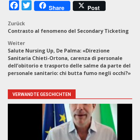
Facebook
Twitter
Share
Post
Beitragsnavigation
Zurück
Contrasto al fenomeno del Secondary Ticketing
Weiter
Salute Nursing Up, De Palma: «Direzione
Sanitaria Chieti-Ortona, carenza di personale
dell’obitorio e trasporto delle salme da parte del
personale sanitario: chi butta fumo negli occhi?»
VERWANDTE GESCHICHTEN