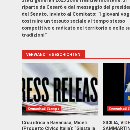
Stati generali 2023 zone franche montane. Si
riparte da Cesarò e dal messaggio del presid
del Senato, inviato al Comitato: “I giovani vog
costruire un tessuto sociale al tempo stesso
competitivo e radicato nel territorio e nelle s
tradizioni”
VERWANDTE GESCHICHTEN
Comunicati Stampa
Comunicati 
Crisi idrica a Ravanusa, Miceli
SICILIA, VI
(Progetto Civico Italia): “Giusta la
SAMMARTINO