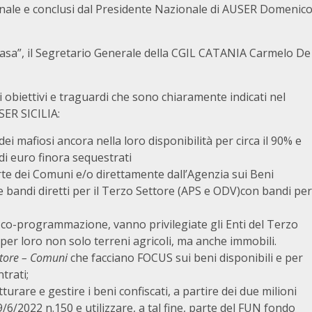
onale e conclusi dal Presidente Nazionale di AUSER Domenic
 casa”, il Segretario Generale della CGIL CATANIA Carmelo De
 obiettivi e traguardi che sono chiaramente indicati nel
SER SICILIA:
i mafiosi ancora nella loro disponibilità per circa il 90% e
i di euro finora sequestrati
rte dei Comuni e/o direttamente dall’Agenzia sui Beni
e bandi diretti per il Terzo Settore (APS e ODV)con bandi per
e co-programmazione, vanno privilegiate gli Enti del Terzo
per loro non solo terreni agricoli, ma anche immobili.
ettore – Comuni
che facciano FOCUS sui beni disponibili e per
trati;
turare e gestire i beni confiscati, a partire dei due milioni
9/6/2022 n.150 e utilizzare, a tal fine, parte del FUN fondo