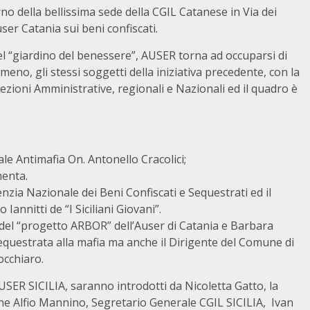
rno della bellissima sede della CGIL Catanese in Via dei
 Auser Catania sui beni confiscati.
nel “giardino del benessere”, AUSER torna ad occuparsi di
eno, gli stessi soggetti della iniziativa precedente, con la
lezioni Amministrative, regionali e Nazionali ed il quadro è
e Antimafia On. Antonello Cracolici;
menta.
zia Nazionale dei Beni Confiscati e Sequestrati ed il
annitti de “I Siciliani Giovani”.
del “progetto ARBOR” dell’Auser di Catania e Barbara
sequestrata alla mafia ma anche il Dirigente del Comune di
occhiaro.
AUSER SICILIA, saranno introdotti da Nicoletta Gatto, la
he Alfio Mannino, Segretario Generale CGIL SICILIA, Ivan