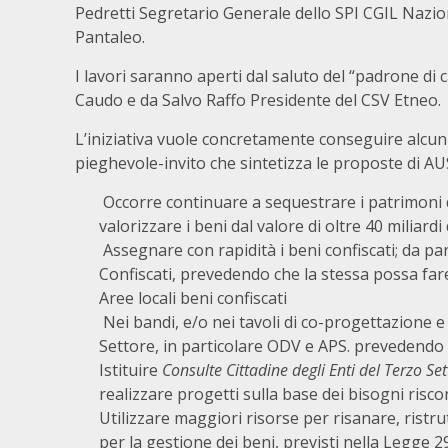
Pedretti Segretario Generale dello SPI CGIL Nazi
Pantaleo.
I lavori saranno aperti dal saluto del “padrone di
Caudo e da Salvo Raffo Presidente del CSV Etneo.
L’iniziativa vuole concretamente conseguire alcuni
pieghevole-invito che sintetizza le proposte di AU
Occorre continuare a sequestrare i patrimoni de
valorizzare i beni dal valore di oltre 40 miliard
Assegnare con rapidità i beni confiscati; da pa
Confiscati, prevedendo che la stessa possa far
Aree locali beni confiscati
Nei bandi, e/o nei tavoli di co-progettazione 
Settore, in particolare ODV e APS. prevedendo 
Istituire
Consulte Cittadine degli Enti del Terzo S
realizzare progetti sulla base dei bisogni riscon
Utilizzare maggiori risorse per risanare, ristrut
per la gestione dei beni, previsti nella Legge 2