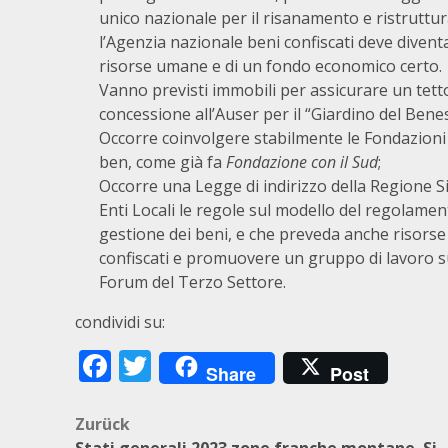
unico nazionale per il risanamento e ristruttur
l’Agenzia nazionale beni confiscati deve diventa
risorse umane e di un fondo economico certo.
Vanno previsti immobili per assicurare un tetto 
concessione all’Auser per il “Giardino del Bene
Occorre coinvolgere stabilmente le Fondazioni 
ben, come già fa
Fondazione con il Sud
;
Occorre una Legge di indirizzo della Regione Sic
Enti Locali le regole sul modello del regolamen
gestione dei beni, e che preveda anche risorse 
confiscati e promuovere un gruppo di lavoro sui 
Forum del Terzo Settore.
condividi su:
Facebook
Twitter
Share
Post
Beitragsnavigation
Zurück