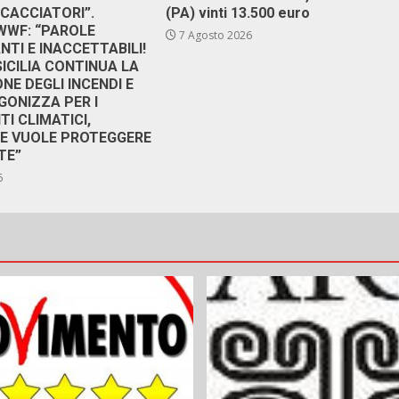
 CACCIATORI”.
(PA) vinti 13.500 euro
 WWF: “PAROLE
7 Agosto 2026
TI E INACCETTABILI!
SICILIA CONTINUA LA
NE DEGLI INCENDI E
GONIZZA PER I
I CLIMATICI,
RE VUOLE PROTEGGERE
TE”
6