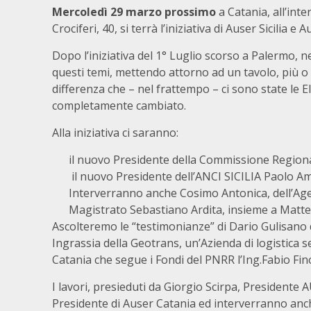
Mercoledì 29 marzo prossimo
a Catania, all’inte
Crociferi, 40, si terrà l’iniziativa di Auser Sicilia e
Dopo l’iniziativa del 1° Luglio scorso a Palermo, 
questi temi, mettendo attorno ad un tavolo, più o m
differenza che – nel frattempo – ci sono state le E
completamente cambiato.
Alla iniziativa ci saranno:
il nuovo Presidente della Commissione Regional
il nuovo Presidente dell’ANCI SICILIA Paolo A
Interverranno anche Cosimo Antonica, dell’Agen
Magistrato Sebastiano Ardita, insieme a Matteo I
Ascolteremo le “testimonianze” di Dario Gulisano 
Ingrassia della Geotrans, un’Azienda di logistica 
Catania che segue i Fondi del PNRR l’Ing.Fabio Fin
I lavori, presieduti da Giorgio Scirpa, Presidente 
Presidente di Auser Catania ed interverranno anc