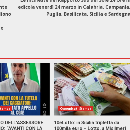
Le inchieste del Rapporto Sud del Sole 24 Ore i
ente
edicola venerdì 24 marzo in Calabria, Campania
liono
Puglia, Basilicata, Sicilia e Sardegn
ue
Stampa
Comunicati Stampa
DEO DELL’ASSESSORE
10eLotto: in Sicilia tripletta da
: “AVANTI CON LA
100mila euro – Lotto, a Misilmeri