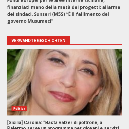
Fondi europei per le aree interne siciliane,
finanziati meno della metà dei progetti: allarme
dei sindaci. Sunseri (M5S) “È il fallimento del
governo Musumeci”
VERWANDTE GESCHICHTEN
Politica
[Sicilia] Caronia: “Basta valzer di poltrone, a
Palermo serve un programma per giovani e servizi