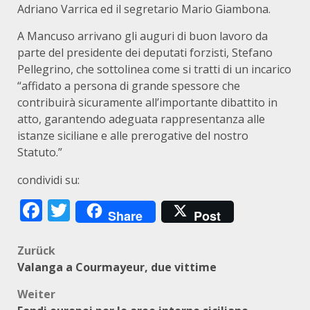
Adriano Varrica ed il segretario Mario Giambona.
A Mancuso arrivano gli auguri di buon lavoro da
parte del presidente dei deputati forzisti, Stefano
Pellegrino, che sottolinea come si tratti di un incarico
“affidato a persona di grande spessore che
contribuirà sicuramente all’importante dibattito in
atto, garantendo adeguata rappresentanza alle
istanze siciliane e alle prerogative del nostro
Statuto.”
condividi su:
Facebook
Twitter
Share
Post
Beitragsnavigation
Zurück
Valanga a Courmayeur, due vittime
Weiter