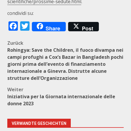
scientifiche/prossime-sedute.html
.
condividi su:
Facebook
Twitter
Share
Post
Beitragsnavigation
Zurück
Rohingya: Save the Children, il fuoco divampa nei
campi profughi a Cox’s Bazar in Bangladesh pochi
giorni prima dell’evento di finanziamento
internazionale a Ginevra. Distrutte alcune
strutture dell’Organizzazione
Weiter
Iniziativa per la Giornata internazionale delle
donne 2023
VERWANDTE GESCHICHTEN