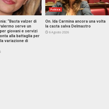
Politica
onia: “Basta valzer di
On. Ida Carmina ancora una volta
 Palermo serve un
la casta salva Delmastro
er giovani e servizi
6 Agosto 2026
ronta alla battaglia per
lla variazione di
6