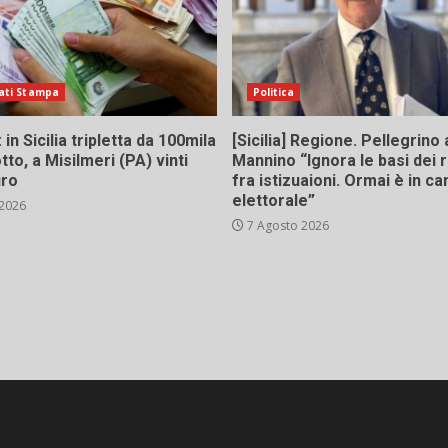
ati Stampa
Politica
in Sicilia tripletta da 100mila
[Sicilia] Regione. Pellegrino 
tto, a Misilmeri (PA) vinti
Mannino “Ignora le basi dei 
uro
fra istizuaioni. Ormai è in 
elettorale”
 2026
7 Agosto 2026