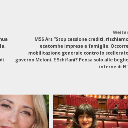
Weite
inua
M5S Ars “Stop cessione crediti, rischiam
la,
ecatombe imprese e famiglie. Occorr
mobilitazione generale contro lo scellerat
di
governo Meloni. E Schifani? Pensa solo alle begh
interne di FI