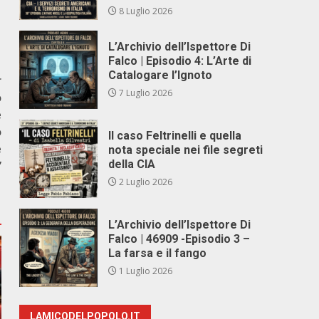
8 Luglio 2026
L’Archivio dell’Ispettore Di
Falco | Episodio 4: L’Arte di
Catalogare l’Ignoto
r
7 Luglio 2026
o
e
o
Il caso Feltrinelli e quella
e
nota speciale nei file segreti
della CIA
”
2 Luglio 2026
L’Archivio dell’Ispettore Di
Falco | 46909 -Episodio 3 –
La farsa e il fango
1 Luglio 2026
LAMICODELPOPOLO.IT