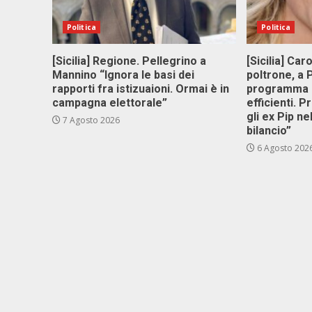
Politica
Politica
[Sicilia] Regione. Pellegrino a
[Sicilia] Car
Mannino “Ignora le basi dei
poltrone, a
rapporti fra istizuaioni. Ormai è in
programma p
campagna elettorale”
efficienti. P
gli ex Pip ne
7 Agosto 2026
bilancio”
6 Agosto 202