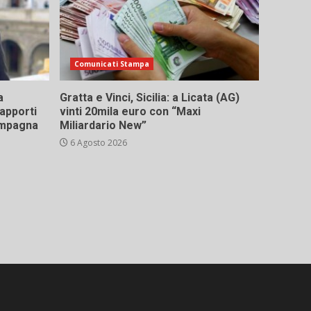
Comunicati Stampa
a
Gratta e Vinci, Sicilia: a Licata (AG)
rapporti
vinti 20mila euro con “Maxi
campagna
Miliardario New”
6 Agosto 2026