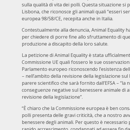
sulla qualità di vita dei polli. Questa situazione si
Lisbona, che riconosce gli animali quali “esseri senz
europea 98/58/CE, recepita anche in Italia.
Contestualmente alla denuncia, Animal Equality 
per chiedere di porre fine allo sfruttamento di q
produzione a discapito della loro salute.
La petizione di Animal Equality è stata ufficialmen
Commissione UE quali fossero le sue osservazioni
Parlamento europeo riconoscendo l’esistenza dell
– nell’ambito della revisione della legislazione sul
parere scientifico che sarà fornito dall’EFSA – “la 
conseguenze negative sul benessere animale di al
revisione della legislazione”.
“È chiaro che la Commissione europea è ben consap
polli presenta delle gravi criticità, che a nostro a
benessere degli animali. Per questo è necessario p
rapido accrescimento, condannati ad essere fin dall