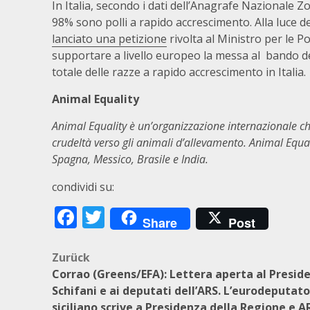
In Italia, secondo i dati dell’Anagrafe Nazionale Zoo
98% sono polli a rapido accrescimento. Alla luce de
lanciato una petizione
rivolta al Ministro per le Po
supportare a livello europeo la messa al bando d
totale delle razze a rapido accrescimento in Italia.
Animal Equality
Animal Equality è un’organizzazione internazionale che 
crudeltà verso gli animali d’allevamento. Animal Equalit
Spagna, Messico, Brasile e India.
condividi su:
Facebook
Twitter
Share
Post
Beitragsnavigation
Zurück
Corrao (Greens/EFA): Lettera aperta al Presid
Schifani e ai deputati dell’ARS. L’eurodeputato
siciliano scrive a Presidenza della Regione e A