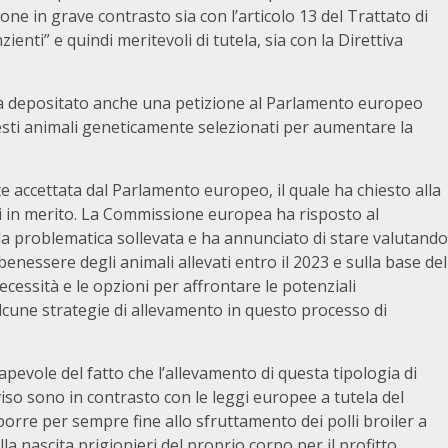
 pone in grave contrasto sia con l’articolo 13 del Trattato di
ienti” e quindi meritevoli di tutela, sia con la Direttiva
ha depositato anche una petizione al Parlamento europeo
uesti animali geneticamente selezionati per aumentare la
te accettata dal Parlamento europeo, il quale ha chiesto alla
 in merito. La Commissione europea ha risposto al
a problematica sollevata e ha annunciato di stare valutando
 benessere degli animali allevati entro il 2023 e sulla base del
necessità e le opzioni per affrontare le potenziali
cune strategie di allevamento in questo processo di
evole del fatto che l’allevamento di questa tipologia di
vviso sono in contrasto con le leggi europee a tutela del
orre per sempre fine allo sfruttamento dei polli broiler a
a nascita prigionieri del proprio corpo per il profitto