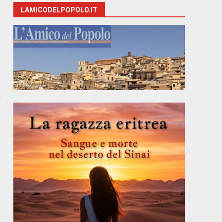
LAMICODELPOPOLO.IT
a
i