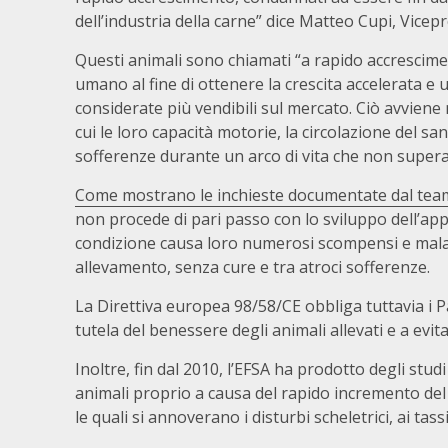
dell’industria della carne” dice Matteo Cupi, Vicep
Questi animali sono chiamati “a rapido accrescime
umano al fine di ottenere la crescita accelerata e
considerate più vendibili sul mercato. Ciò avviene
cui le loro capacità motorie, la circolazione del s
sofferenze durante un arco di vita che non supera
Come mostrano le inchieste documentate dal team 
non procede di pari passo con lo sviluppo dell’app
condizione causa loro numerosi scompensi e malatt
allevamento, senza cure e tra atroci sofferenze.
La Direttiva europea 98/58/CE obbliga tuttavia i P
tutela del benessere degli animali allevati e a evita
Inoltre, fin dal 2010, l’EFSA ha prodotto degli stu
animali proprio a causa del rapido incremento del l
le quali si annoverano i disturbi scheletrici, ai tassi