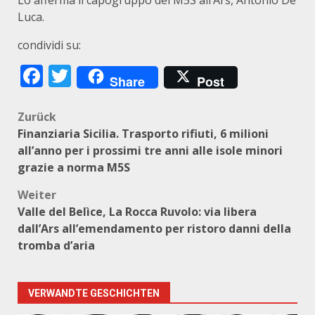
Lo afferma il capogruppo del M5S all’Ars, Antonio De
Luca.
condividi su:
Facebook
Twitter
Share
Post
Beitragsnavigation
Zurück
Finanziaria Sicilia. Trasporto rifiuti, 6 milioni
all’anno per i prossimi tre anni alle isole minori
grazie a norma M5S
Weiter
Valle del Belìce, La Rocca Ruvolo: via libera
dall’Ars all’emendamento per ristoro danni della
tromba d’aria
VERWANDTE GESCHICHTEN