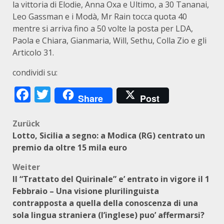
la vittoria di Elodie, Anna Oxa e Ultimo, a 30 Tananai,
Leo Gassman e i Modà, Mr Rain tocca quota 40
mentre si arriva fino a 50 volte la posta per LDA,
Paola e Chiara, Gianmaria, Will, Sethu, Colla Zio e gli
Articolo 31.
condividi su:
Facebook
Twitter
Share
Post
Beitragsnavigation
Zurück
Lotto, Sicilia a segno: a Modica (RG) centrato un
premio da oltre 15 mila euro
Weiter
Il “Trattato del Quirinale” e’ entrato in vigore il 1
Febbraio – Una visione plurilinguista
contrapposta a quella della conoscenza di una
sola lingua straniera (l’inglese) puo’ affermarsi?