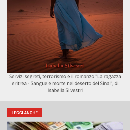
Servizi segreti, terrorismo e il romanzo "La ragazza
eritrea - Sangue e morte nel deserto del Sinai", di
Isabella Silvestri
LEGGI ANCHE