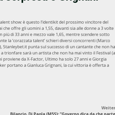
nt show: è questo l’identikit del prossimo vincitore del
che offre gli uomini a 1,55, davanti sia alle donne a 3 volte
on più di 33 anni e mezzo vale 1,65, mentre scendere sotto
te la ’corazzata talent’ schieri diversi concorrenti (Marco
 Stanleybet.it punta sul successo di un cantante che non h
a trionfare sarà un artista che non ha mai vinto il Festival (
i proviene da X-Factor, Ultimo ha solo 27 anni e Giorgia
ker portano a Gianluca Grignani, la cui vittoria è offerta a
Weite
Bilancio. Di Paola (M5S): “Governo dica da che part