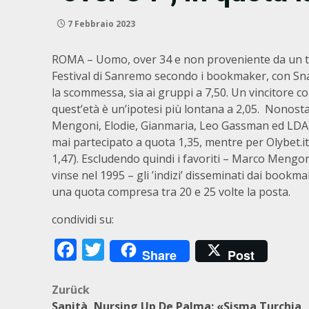
7 Febbraio 2023
ROMA – Uomo, over 34 e non proveniente da un tale
Festival di Sanremo secondo i bookmaker, con Snai 
la scommessa, sia ai gruppi a 7,50. Un vincitore c
quest’età è un’ipotesi più lontana a 2,05. Nonostan
Mengoni, Elodie, Gianmaria, Leo Gassman ed LDA),
mai partecipato a quota 1,35, mentre per Olybet.it 
1,47). Escludendo quindi i favoriti – Marco Mengon
vinse nel 1995 – gli ’indizi’ disseminati dai bookma
una quota compresa tra 20 e 25 volte la posta.
condividi su:
Facebook
Twitter
Share
Post
Beitragsnavigation
Zurück
Sanità, Nursing Up De Palma: «Sisma Turchia,