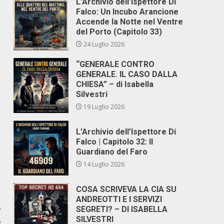
L’Archivio dell’Ispettore Di
Falco: Un Incubo Arancione
Accende la Notte nel Ventre
del Porto (Capitolo 33)
24 Luglio 2026
“GENERALE CONTRO
GENERALE. IL CASO DALLA
CHIESA” – di Isabella
a
Silvestri
a
19 Luglio 2026
L’Archivio dell’Ispettore Di
Falco | Capitolo 32: Il
Guardiano del Faro
14 Luglio 2026
COSA SCRIVEVA LA CIA SU
ANDREOTTI E I SERVIZI
r
SEGRETI? – DI ISABELLA
SILVESTRI
e