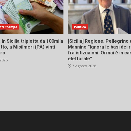
ati Stampa
Politica
in Sicilia tripletta da 100mila
[Sicilia] Regione. Pellegrino 
tto, a Misilmeri (PA) vinti
Mannino “Ignora le basi dei 
uro
fra istizuaioni. Ormai è in 
elettorale”
 2026
7 Agosto 2026