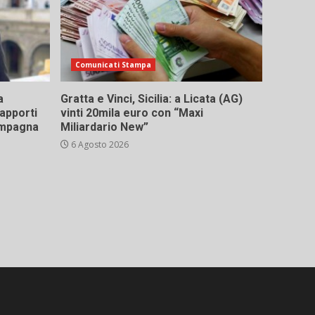
Comunicati Stampa
a
Gratta e Vinci, Sicilia: a Licata (AG)
rapporti
vinti 20mila euro con “Maxi
campagna
Miliardario New”
6 Agosto 2026