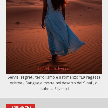
Servizi segreti, terrorismo e il romanzo "La ragazza
eritrea - Sangue e morte nel deserto del Sinai", di
Isabella Silvestri
LEGGI ANCHE