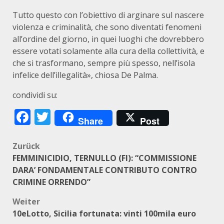
Tutto questo con l’obiettivo di arginare sul nascere
violenza e criminalità, che sono diventati fenomeni
all’ordine del giorno, in quei luoghi che dovrebbero
essere votati solamente alla cura della collettività, e
che si trasformano, sempre più spesso, nell’isola
infelice dell’illegalità», chiosa De Palma.
condividi su:
Facebook
Twitter
Share
Post
Beitragsnavigation
Zurück
FEMMINICIDIO, TERNULLO (FI): “COMMISSIONE
DARA’ FONDAMENTALE CONTRIBUTO CONTRO
CRIMINE ORRENDO”
Weiter
10eLotto, Sicilia fortunata: vinti 100mila euro