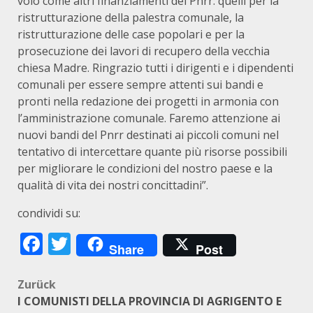
volo come altri finanziamenti del Pnrr: quelli per la
ristrutturazione della palestra comunale, la
ristrutturazione delle case popolari e per la
prosecuzione dei lavori di recupero della vecchia
chiesa Madre. Ringrazio tutti i dirigenti e i dipendenti
comunali per essere sempre attenti sui bandi e
pronti nella redazione dei progetti in armonia con
l’amministrazione comunale. Faremo attenzione ai
nuovi bandi del Pnrr destinati ai piccoli comuni nel
tentativo di intercettare quante più risorse possibili
per migliorare le condizioni del nostro paese e la
qualità di vita dei nostri concittadini”.
condividi su:
Facebook
Twitter
Share
Post
Beitragsnavigation
Zurück
I COMUNISTI DELLA PROVINCIA DI AGRIGENTO E