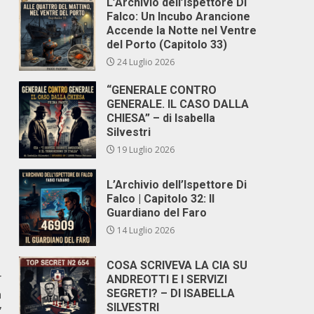
L’Archivio dell’Ispettore Di
Falco: Un Incubo Arancione
Accende la Notte nel Ventre
del Porto (Capitolo 33)
24 Luglio 2026
“GENERALE CONTRO
GENERALE. IL CASO DALLA
CHIESA” – di Isabella
Silvestri
19 Luglio 2026
L’Archivio dell’Ispettore Di
Falco | Capitolo 32: Il
Guardiano del Faro
14 Luglio 2026
COSA SCRIVEVA LA CIA SU
r
ANDREOTTI E I SERVIZI
a
SEGRETI? – DI ISABELLA
SILVESTRI
”