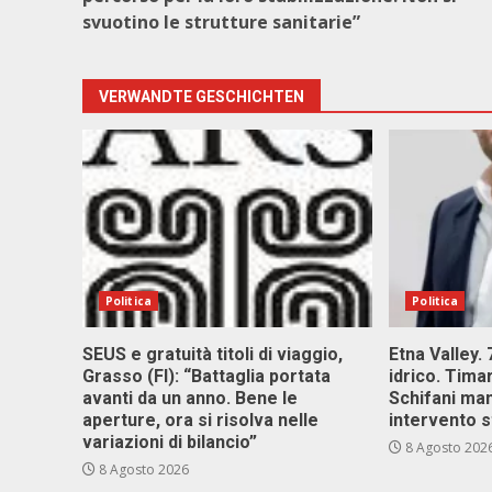
svuotino le strutture sanitarie”
VERWANDTE GESCHICHTEN
Politica
Politica
SEUS e gratuità titoli di viaggio,
Etna Valley.
Grasso (FI): “Battaglia portata
idrico. Tim
avanti da un anno. Bene le
Schifani ma
aperture, ora si risolva nelle
intervento s
variazioni di bilancio”
8 Agosto 202
8 Agosto 2026