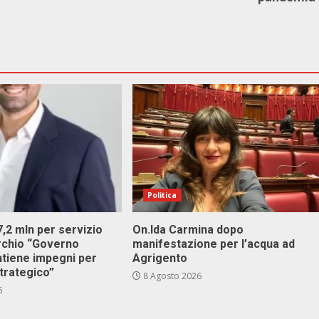
Politica
 7,2 mln per servizio
On.Ida Carmina dopo
archio “Governo
manifestazione per l’acqua ad
ntiene impegni per
Agrigento
trategico”
8 Agosto 2026
6