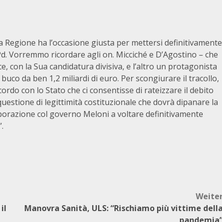
la Regione ha l’occasione giusta per mettersi definitivamente
a-Pd. Vorremmo ricordare agli on. Micciché e D’Agostino – che
ice, con la Sua candidatura divisiva, e l’altro un protagonista
uco da ben 1,2 miliardi di euro. Per scongiurare il tracollo,
ordo con lo Stato che ci consentisse di rateizzare il debito
questione di legittimità costituzionale che dovrà dipanare la
aborazione col governo Meloni a voltare definitivamente
.
Weite
il
Manovra Sanità, ULS: “Rischiamo più vittime dell
pandemia