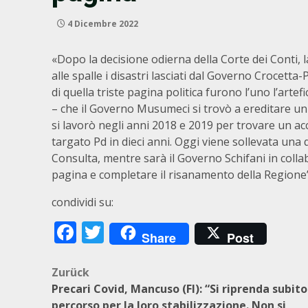
4 Dicembre 2022
«Dopo la decisione odierna della Corte dei Conti, 
alle spalle i disastri lasciati dal Governo Crocett
di quella triste pagina politica furono l’uno l’artef
– che il Governo Musumeci si trovò a ereditare un b
si lavorò negli anni 2018 e 2019 per trovare un acc
targato Pd in dieci anni. Oggi viene sollevata una 
Consulta, mentre sarà il Governo Schifani in coll
pagina e completare il risanamento della Regione”
condividi su:
Facebook
Twitter
Share
Post
Beitragsnavigation
Zurück
Precari Covid, Mancuso (FI): “Si riprenda subito 
percorso per la loro stabilizzazione. Non si