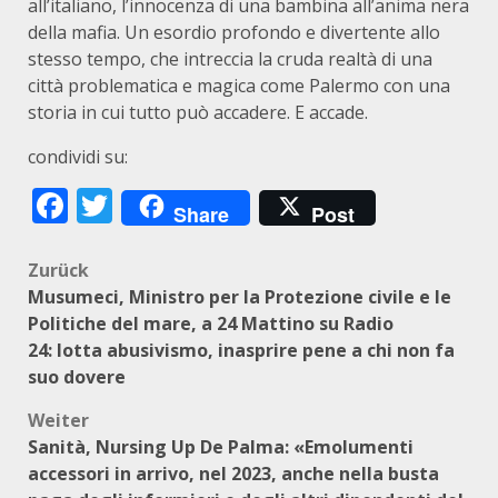
all’italiano, l’innocenza di una bambina all’anima nera
della mafia. Un esordio profondo e divertente allo
stesso tempo, che intreccia la cruda realtà di una
città problematica e magica come Palermo con una
storia in cui tutto può accadere. E accade.
condividi su:
Facebook
Twitter
Share
Post
Beitragsnavigation
Zurück
Musumeci, Ministro per la Protezione civile e le
Politiche del mare, a 24 Mattino su Radio
24: lotta abusivismo, inasprire pene a chi non fa
suo dovere
Weiter
Sanità, Nursing Up De Palma: «Emolumenti
accessori in arrivo, nel 2023, anche nella busta