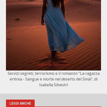
Servizi segreti, terrorismo e il romanzo "La ragazza
eritrea - Sangue e morte nel deserto del Sinai", di
Isabella Silvestri
LEGGI ANCHE