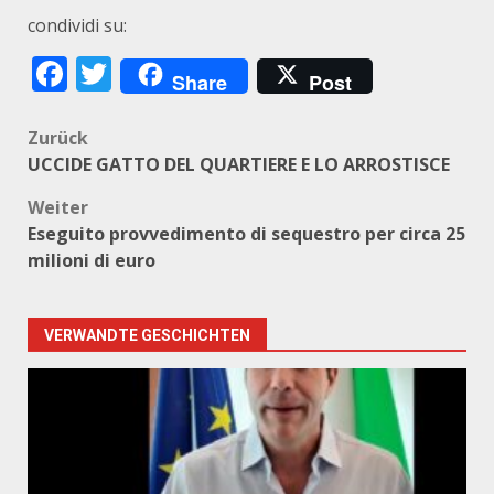
condividi su:
Facebook
Twitter
Share
Post
Beitragsnavigation
Zurück
UCCIDE GATTO DEL QUARTIERE E LO ARROSTISCE
Weiter
Eseguito provvedimento di sequestro per circa 25
milioni di euro
VERWANDTE GESCHICHTEN