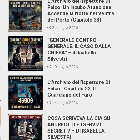
L’Archivio dell’Ispettore Di
Falco: Un Incubo Arancione
Accende la Notte nel Ventre
del Porto (Capitolo 33)
24 Luglio 2026
“GENERALE CONTRO
GENERALE. IL CASO DALLA
r
CHIESA” – di Isabella
Silvestri
i
o
19 Luglio 2026
L’Archivio dell’Ispettore Di
Falco | Capitolo 32: Il
Guardiano del Faro
14 Luglio 2026
COSA SCRIVEVA LA CIA SU
ANDREOTTI E I SERVIZI
SEGRETI? – DI ISABELLA
SILVESTRI