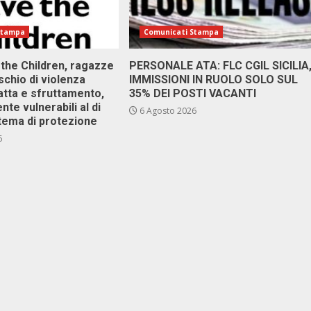
Stampa
Comunicati Stampa
 the Children, ragazze
PERSONALE ATA: FLC CGIL SICILIA
ischio di violenza
IMMISSIONI IN RUOLO SOLO SUL
atta e sfruttamento,
35% DEI POSTI VACANTI
nte vulnerabili al di
6 Agosto 2026
stema di protezione
6