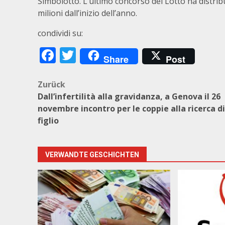
Simbolotto. L’ultimo concorso del Lotto ha distribui
milioni dall’inizio dell’anno.
condividi su:
Facebook
Twitter
Share
Post
Beitragsnavigation
Zurück
Dall’infertilità alla gravidanza, a Genova il 26
novembre incontro per le coppie alla ricerca d
figlio
VERWANDTE GESCHICHTEN