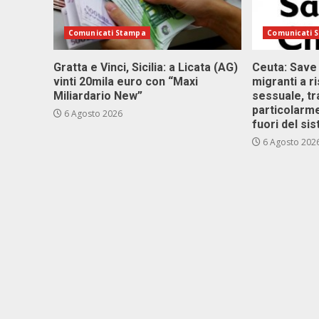
Comunicati Stampa
Comunicati 
Gratta e Vinci, Sicilia: a Licata (AG)
Ceuta: Save
vinti 20mila euro con “Maxi
migranti a r
Miliardario New”
sessuale, tr
particolarme
6 Agosto 2026
fuori del si
6 Agosto 202