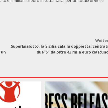
to 6,4 milioni di euro in tutta Italia, per un totale di 954,6
Weite
SuperEnalotto, la Sicilia cala la doppietta: centrat
i un
due”5″ da oltre 43 mila euro ciascun