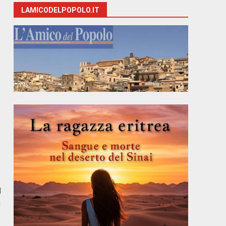
LAMICODELPOPOLO.IT
d
i