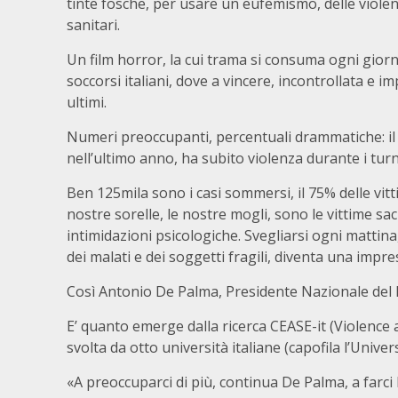
tinte fosche, per usare un eufemismo, delle viole
sanitari.
Un film horror, la cui trama si consuma ogni giorno 
soccorsi italiani, dove a vincere, incontrollata e im
ultimi.
Numeri preoccupanti, percentuali drammatiche: il 3
nell’ultimo anno, ha subito violenza durante i turni
Ben 125mila sono i casi sommersi, il 75% delle vit
nostre sorelle, le nostre mogli, sono le vittime sac
intimidazioni psicologiche. Svegliarsi ogni mattina
dei malati e dei soggetti fragili, diventa una impres
Così Antonio De Palma, Presidente Nazionale del
E’ quanto emerge dalla ricerca CEASE-it (Violence 
svolta da otto università italiane (capofila l’Univer
«A preoccuparci di più, continua De Palma, a farci 