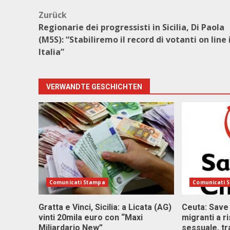
Beitragsnavigation
Zurück
Regionarie dei progressisti in Sicilia, Di Paola
(M5S): “Stabiliremo il record di votanti on line 
Italia”
VERWANDTE GESCHICHTEN
Comunicati Stampa
Comunicati 
Gratta e Vinci, Sicilia: a Licata (AG)
Ceuta: Save
vinti 20mila euro con “Maxi
migranti a r
Miliardario New”
sessuale, tr