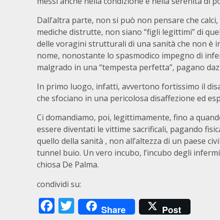
messi anche nella condizione e nella serenità di 
Dall’altra parte, non si può non pensare che calci, 
mediche distrutte, non siano “figli legittimi” di qu
delle voragini strutturali di una sanità che non è i
nome, nonostante lo spasmodico impegno di infermi
malgrado in una “tempesta perfetta”, pagano dazi
In primo luogo, infatti, avvertono fortissimo il di
che sfociano in una pericolosa disaffezione ed esp
Ci domandiamo, poi, legittimamente, fino a quando 
essere diventati le vittime sacrificali, pagando f
quello della sanità , non all’altezza di un paese c
tunnel buio. Un vero incubo, l’incubo degli infermier
chiosa De Palma.
condividi su:
Facebook
Twitter
Share
Post