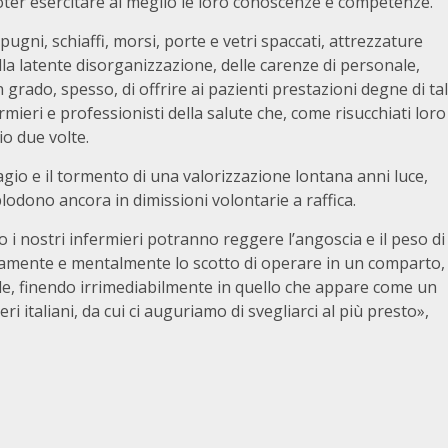
poter esercitare al meglio le loro conoscenze e competenze.
pugni, schiaffi, morsi, porte e vetri spaccati, attrezzature
ella latente disorganizzazione, delle carenze di personale,
n grado, spesso, di offrire ai pazienti prestazioni degne di tal
eri e professionisti della salute che, come risucchiati loro
o due volte.
sagio e il tormento di una valorizzazione lontana anni luce,
lodono ancora in dimissioni volontarie a raffica.
i nostri infermieri potranno reggere l’angoscia e il peso di
isicamente e mentalmente lo scotto di operare in un comparto,
ivile, finendo irrimediabilmente in quello che appare come un
i italiani, da cui ci auguriamo di svegliarci al più presto»,