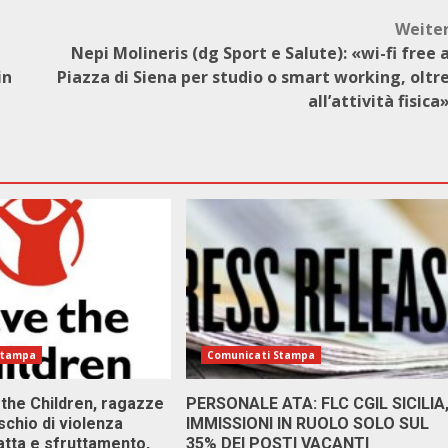
Weite
Nepi Molineris (dg Sport e Salute): «wi-fi free 
in
Piazza di Siena per studio o smart working, oltr
all’attività fisica
Stampa
Comunicati Stampa
 the Children, ragazze
PERSONALE ATA: FLC CGIL SICILIA
ischio di violenza
IMMISSIONI IN RUOLO SOLO SUL
atta e sfruttamento,
35% DEI POSTI VACANTI