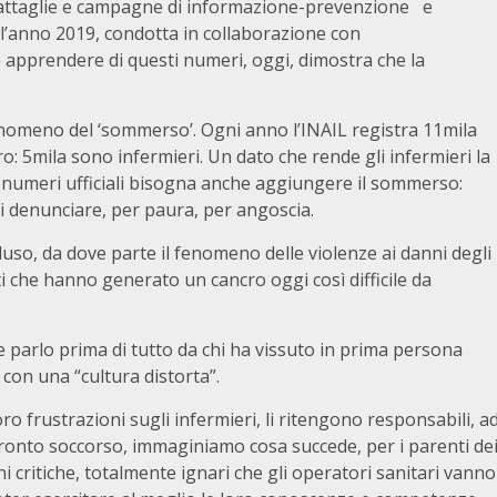
battaglie e campagne di informazione-prevenzione e
ll’anno 2019, condotta in collaborazione con
e apprendere di questi numeri, oggi, dimostra che la
fenomeno del ‘sommerso’. Ogni anno l’INAIL registra 11mila
ro: 5mila sono infermieri. Un dato che rende gli infermieri la
numeri ufficiali bisogna anche aggiungere il sommerso:
i denunciare, per paura, per angoscia.
luso, da dove parte il fenomeno delle violenze ai danni degli
ti che hanno generato un cancro oggi così difficile da
 parlo prima di tutto da chi ha vissuto in prima persona
con una “cultura distorta”.
oro frustrazioni sugli infermieri, li ritengono responsabili, a
 pronto soccorso, immaginiamo cosa succede, per i parenti de
ni critiche, totalmente ignari che gli operatori sanitari vanno