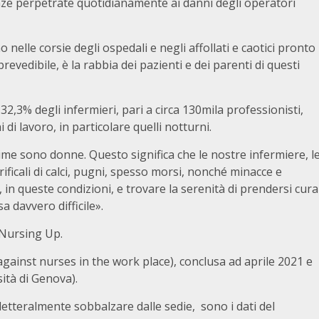
nze perpetrate quotidianamente ai danni degli operatori
nelle corsie degli ospedali e negli affollati e caotici pronto
prevedibile, è la rabbia dei pazienti e dei parenti di questi
2,3% degli infermieri, pari a circa 130mila professionisti,
 di lavoro, in particolare quelli notturni.
time sono donne. Questo significa che le nostre infermiere, l
rificali di calci, pugni, spesso morsi, nonché minacce e
, in queste condizioni, e trovare la serenità di prendersi cura
a davvero difficile».
 Nursing Up.
against nurses in the work place), conclusa ad aprile 2021 e
sità di Genova).
letteralmente sobbalzare dalle sedie, sono i dati del