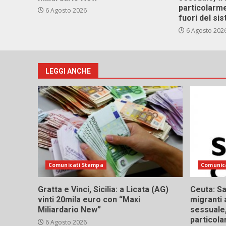
particolarme
6 Agosto 2026
fuori del si
6 Agosto 202
LEGGI ANCHE
Comunicati Stampa
Comunic
Gratta e Vinci, Sicilia: a Licata (AG)
Ceuta: Sa
vinti 20mila euro con “Maxi
migranti 
Miliardario New”
sessuale,
particola
6 Agosto 2026