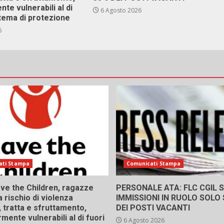
nte vulnerabili al di
6 Agosto 2026
stema di protezione
6
ati Stampa
Comunicati Stampa
ve the Children, ragazze
PERSONALE ATA: FLC CGIL SI
a rischio di violenza
IMMISSIONI IN RUOLO SOLO
 tratta e sfruttamento,
DEI POSTI VACANTI
rmente vulnerabili al di fuori
6 Agosto 2026