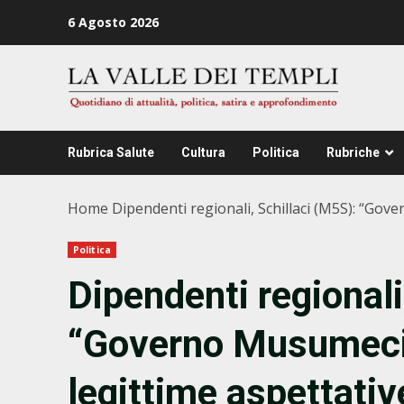
Zum
6 Agosto 2026
Inhalt
springen
Rubrica Salute
Cultura
Politica
Rubriche
Home
Dipendenti regionali, Schillaci (M5S): “Gove
Politica
Dipendenti regionali
“Governo Musumeci 
legittime aspettative