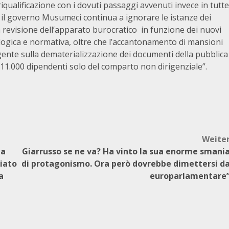
iqualificazione con i dovuti passaggi avvenuti invece in tutte
e il governo Musumeci continua a ignorare le istanze dei
a revisione dell’apparato burocratico in funzione dei nuovi
ologica e normativa, oltre che l’accantonamento di mansioni
gente sulla dematerializzazione dei documenti della pubblica
11.000 dipendenti solo del comparto non dirigenziale”.
Weite
ta
Giarrusso se ne va? Ha vinto la sua enorme smani
iato
di protagonismo. Ora però dovrebbe dimettersi d
a
europarlamentare