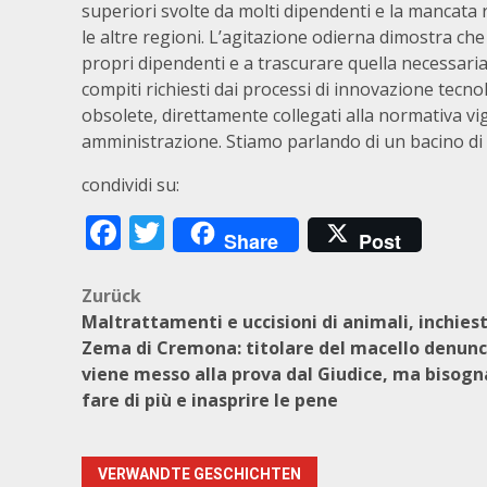
superiori svolte da molti dipendenti e la mancata r
le altre regioni. L’agitazione odierna dimostra ch
propri dipendenti e a trascurare quella necessari
compiti richiesti dai processi di innovazione tecn
obsolete, direttamente collegati alla normativa vi
amministrazione. Stiamo parlando di un bacino di 
condividi su:
Facebook
Twitter
Share
Post
Beitragsnavigation
Zurück
Maltrattamenti e uccisioni di animali, inchies
Zema di Cremona: titolare del macello denunc
viene messo alla prova dal Giudice, ma bisogn
fare di più e inasprire le pene
VERWANDTE GESCHICHTEN