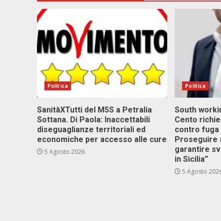
Politica
Politica
SanitàXTutti del M5S a Petralia
South workin
Sottana. Di Paola: Inaccettabili
Cento richi
diseguaglianze territoriali ed
contro fuga 
economiche per accesso alle cure
Proseguire 
garantire s
5 Agosto 2026
in Sicilia”
5 Agosto 202