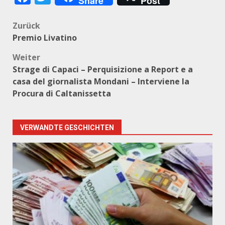
Share
Post
Beitragsnavigation
Zurück
Premio Livatino
Weiter
Strage di Capaci – Perquisizione a Report e a
casa del giornalista Mondani – Interviene la
Procura di Caltanissetta
VERWANDTE GESCHICHTEN