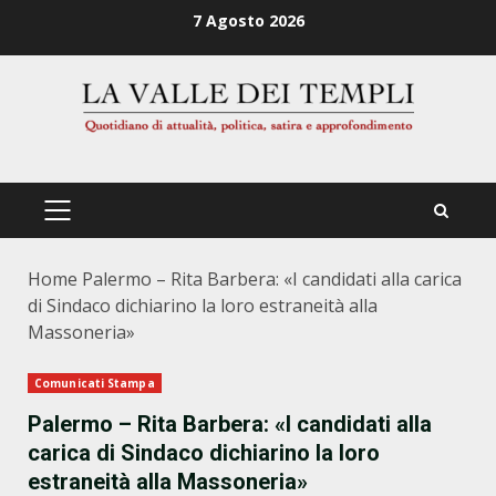
Zum
7 Agosto 2026
Inhalt
springen
PRIMÄRES
MENÜ
Home
Palermo – Rita Barbera: «I candidati alla carica
di Sindaco dichiarino la loro estraneità alla
Massoneria»
Comunicati Stampa
Palermo – Rita Barbera: «I candidati alla
carica di Sindaco dichiarino la loro
estraneità alla Massoneria»