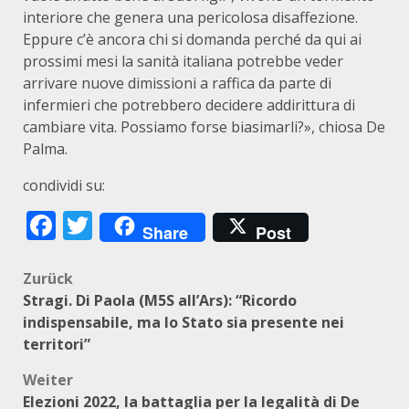
interiore che genera una pericolosa disaffezione.
Eppure c’è ancora chi si domanda perché da qui ai
prossimi mesi la sanità italiana potrebbe veder
arrivare nuove dimissioni a raffica da parte di
infermieri che potrebbero decidere addirittura di
cambiare vita. Possiamo forse biasimarli?», chiosa De
Palma.
condividi su:
Facebook
Twitter
Share
Post
Beitragsnavigation
Zurück
Stragi. Di Paola (M5S all’Ars): “Ricordo
indispensabile, ma lo Stato sia presente nei
territori”
Weiter
Elezioni 2022, la battaglia per la legalità di De