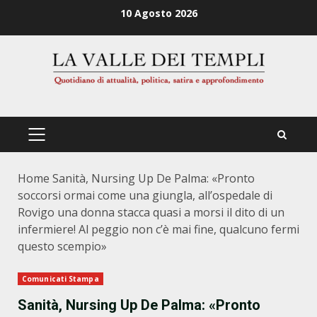
Zum
10 Agosto 2026
Inhalt
springen
PRIMÄRES
MENÜ
Home
Sanità, Nursing Up De Palma: «Pronto
soccorsi ormai come una giungla, all’ospedale di
Rovigo una donna stacca quasi a morsi il dito di un
infermiere! Al peggio non c’è mai fine, qualcuno fermi
questo scempio»
Comunicati Stampa
Sanità, Nursing Up De Palma: «Pronto