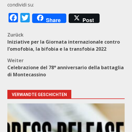
condividi su:
Facebook
Twitter
Share
Post
Beitragsnavigation
Zurück
Iniziative per la Giornata internazionale contro
l’omofobia, la bifobia e la transfobia 2022
Weiter
Celebrazione del 78° anniversario della battaglia
di Montecassino
VERWANDTE GESCHICHTEN