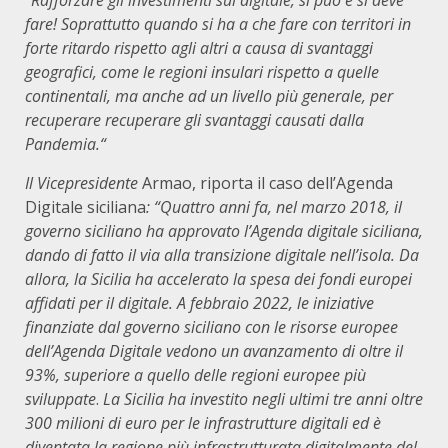
“
Rafforzare gli investimenti sul digitale, si può e si deve
fare! Soprattutto quando si ha a che fare con territori in
forte ritardo rispetto agli altri a causa di svantaggi
geografici, come le regioni insulari rispetto a quelle
continentali, ma anche ad un livello più generale, per
recuperare recuperare gli svantaggi causati dalla
Pandemia.“
Il Vicepresidente
Armao, riporta il caso dell’Agenda
Digitale siciliana
: “Quattro anni fa, nel marzo 2018, il
governo siciliano ha approvato l’Agenda digitale siciliana,
dando di fatto il via alla transizione digitale nell’isola. Da
allora, la Sicilia ha accelerato la spesa dei fondi europei
affidati per il digitale. A febbraio 2022, le iniziative
finanziate dal governo siciliano con le risorse europee
dell’Agenda Digitale vedono un avanzamento di oltre il
93%, superiore a quello delle regioni europee più
sviluppate
.
La Sicilia ha investito negli ultimi tre anni oltre
300 milioni di euro per le infrastrutture digitali ed è
diventata la regione più infrastrutturata digitalmente del