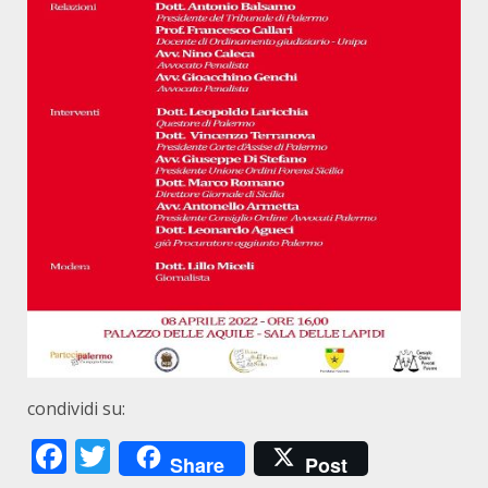
condividi su:
Facebook
Twitter
Share
Post