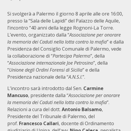
Si svolgerà a Palermo il giorno 8 aprile alle ore 16:00,
presso la “Sala delle Lapidi” del Palazzo delle Aquile,
l’incontro “40 anni della legge Rognoni-La Torre.
L’evento, organizzato dalla “
Associazione per onorare
la memoria dei Caduti nella lotta contro la mafia
” e dalla
Presidenza del Consiglio Comunale di Palermo, vede
la collaborazione di “
Partecipa Palermo
”, della
“
Associazione internazionale Joe Petrosino
”, della
“
Unione degli Ordini Forensi di Sicilia
” e della
Presidenza nazionale della “
A.N.S.I.
”.
L’incontro sarà introdotto dal Sen.
Carmine
Mancuso
, presidente dalla “
Associazione per onorare
la memoria dei Caduti nella lotta contro la mafia
”.
Relazioni a cura del dott.
Antonio Balsamo
,
Presidente del Tribunale di Palermo, del
prof.
Francesco Callari
, docente di Ordinamento
giudiziario di Unipa, dell’avv.
Nino Caleca
, penalista