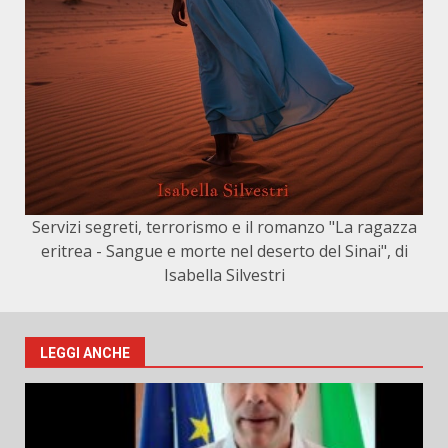
Servizi segreti, terrorismo e il romanzo "La ragazza
eritrea - Sangue e morte nel deserto del Sinai", di
Isabella Silvestri
LEGGI ANCHE