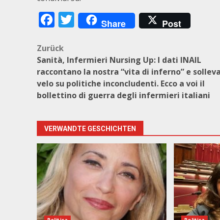
Facebook
Twitter
Share
Post
Beitragsnavigation
Zurück
Sanità, Infermieri Nursing Up: I dati INAIL
raccontano la nostra “vita di inferno” e solleva
velo su politiche inconcludenti. Ecco a voi il
bollettino di guerra degli infermieri italiani
VERWANDTE GESCHICHTEN