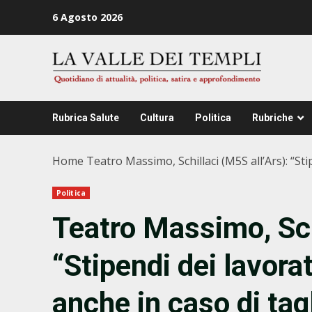
Zum
6 Agosto 2026
Inhalt
springen
Rubrica Salute
Cultura
Politica
Rubriche
Home
Teatro Massimo, Schillaci (M5S all’Ars): “Sti
Politica
Teatro Massimo, Sch
“Stipendi dei lavora
anche in caso di tagl