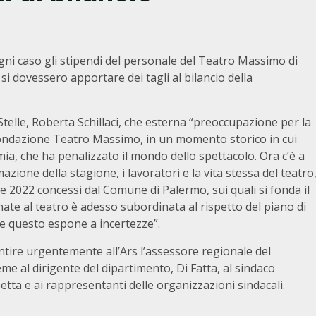
ni caso gli stipendi del personale del Teatro Massimo di
i dovessero apportare dei tagli al bilancio della
telle, Roberta Schillaci, che esterna “preoccupazione per la
Fondazione Teatro Massimo, in un momento storico in cui
ia, che ha penalizzato il mondo dello spettacolo. Ora c’è a
zione della stagione, i lavoratori e la vita stessa del teatro
 e 2022 concessi dal Comune di Palermo, sui quali si fonda il
nate al teatro è adesso subordinata al rispetto del piano di
o e questo espone a incertezze”.
sentire urgentemente all’Ars l’assessore regionale del
e al dirigente del dipartimento, Di Fatta, al sindaco
tta e ai rappresentanti delle organizzazioni sindacali.