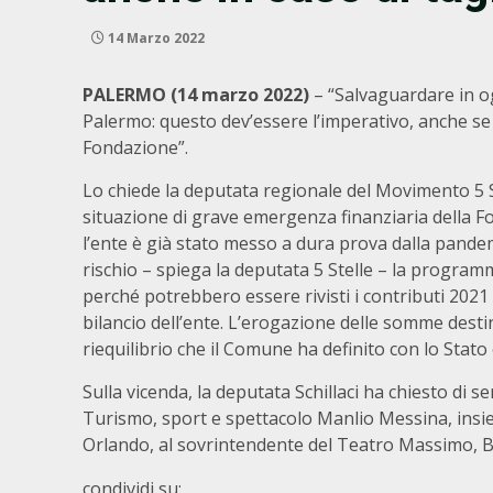
14 Marzo 2022
PALERMO (14 marzo 2022)
– “Salvaguardare in og
Palermo: questo dev’essere l’imperativo, anche se s
Fondazione”.
Lo chiede la deputata regionale del Movimento 5 S
situazione di grave emergenza finanziaria della 
l’ente è già stato messo a dura prova dalla pandem
rischio – spiega la deputata 5 Stelle – la programma
perché potrebbero essere rivisti i contributi 2021
bilancio dell’ente. L’erogazione delle somme desti
riequilibrio che il Comune ha definito con lo Stat
Sulla vicenda, la deputata Schillaci ha chiesto di 
Turismo, sport e spettacolo Manlio Messina, insiem
Orlando, al sovrintendente del Teatro Massimo, Be
condividi su: